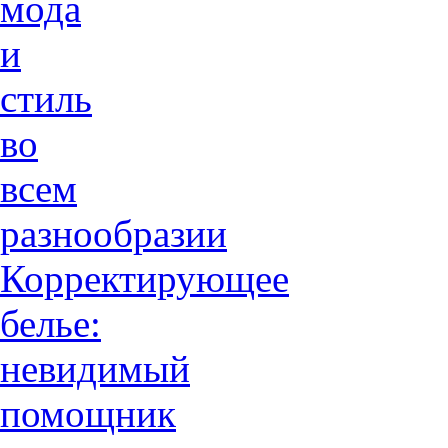
мода
и
стиль
во
всем
разнообразии
Корректирующее
белье:
невидимый
помощник