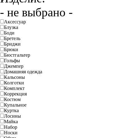
- не выбрано -
Аксессуар
Блузка
Боди
Бретель
Бриджи
Брюки
Бюстгальтер
Гольфы
Джемпер
Домашняя одежда
Кальсоны
Колготки
Комплект
Коррекция
Костюм
Купальное
Куртка
Лосины
Майка
Набор
Носки