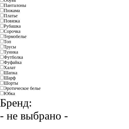
Обувь
Панталоны
Пижама
Платье
Повязка
Рубашка
Сорочка
Термобелье
Топ
Трусы
Туника
Футболка
Фуфайка
Халат
Шапка
Шарф
Шорты
Эротическое белье
Юбка
Бренд:
- не выбрано -