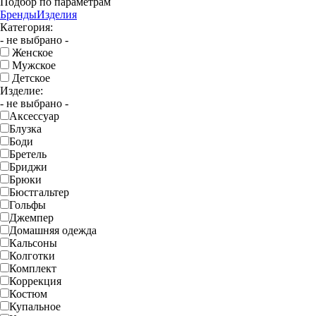
Подбор по параметрам
Бренды
Изделия
Категория:
- не выбрано -
Женское
Мужское
Детское
Изделие:
- не выбрано -
Аксессуар
Блузка
Боди
Бретель
Бриджи
Брюки
Бюстгальтер
Гольфы
Джемпер
Домашняя одежда
Кальсоны
Колготки
Комплект
Коррекция
Костюм
Купальное