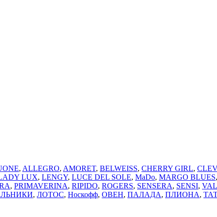
UONE
,
ALLEGRO
,
AMORET
,
BELWEISS
,
CHERRY GIRL
,
CLE
LADY LUX
,
LENGY
,
LUCE DEL SOLE
,
MaDo
,
MARGO BLUES
ERA
,
PRIMAVERINA
,
RIPIDO
,
ROGERS
,
SENSERA
,
SENSI
,
VAL
АЛЬНИКИ
,
ЛОТОС
,
Носкофф
,
ОВЕН
,
ПАЛАДА
,
ПЛИОНА
,
ТАТ