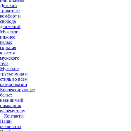
или пижама
Детский
трикотаж:
комфорт и
свобода
движений
Мужское
нижнее
белье:
скрытая
красота
мужского
тела
Мужские
трусы: мода и
стиль во всем
разнообразии
Корректирующее
белье:
невидимый
помощник
вашему телу
Контакты
Наши
реквизиты