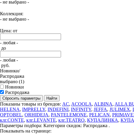
- не выбрано -
Коллекция:
- не выбрано -
Цена: от
- любая -
до
- любая -
руб.
Новинки/
Распродажа
выбрано (1)
Новинки
Распродажа
Сбросить параметры
Найти
Показаны товары из брендов:
AC
,
ACOOLA
,
ALBINA
,
ALLA B
HELENA
,
IMPRELLY
,
INDEFINI
,
INFINITY
,
JEFFA
,
JULIMEX
,
OPTOBEL
,
ORHIDEJA
,
PANTELEMONE
,
PELICAN
,
PRIMAV
клг.CONTE
,
клг.LEVANTE
,
клг.TEATRO
,
КУПАЛИНКА
,
КУП
Параметры подбора:
Категории скидок: Распродажа .
Показывать на странице: