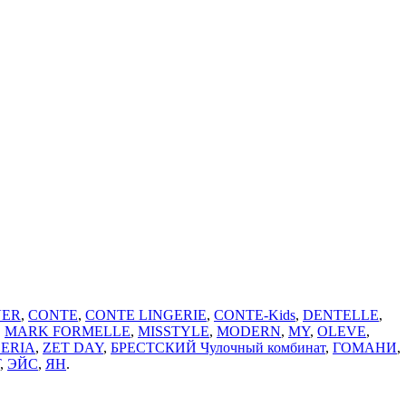
VER
,
CONTE
,
CONTE LINGERIE
,
CONTE-Kids
,
DENTELLE
,
,
MARK FORMELLE
,
MISSTYLE
,
MODERN
,
MY
,
OLEVE
,
ERIA
,
ZET DAY
,
БРЕСТСКИЙ Чулочный комбинат
,
ГОМАНИ
,
,
ЭЙС
,
ЯН
.