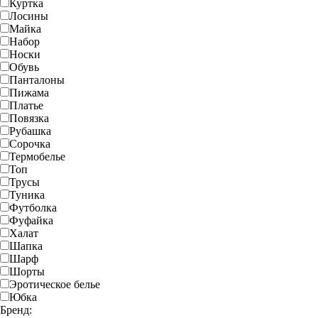
Куртка
Лосины
Майка
Набор
Носки
Обувь
Панталоны
Пижама
Платье
Повязка
Рубашка
Сорочка
Термобелье
Топ
Трусы
Туника
Футболка
Фуфайка
Халат
Шапка
Шарф
Шорты
Эротическое белье
Юбка
Бренд: