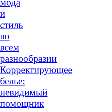
мода
и
стиль
во
всем
разнообразии
Корректирующее
белье:
невидимый
помощник