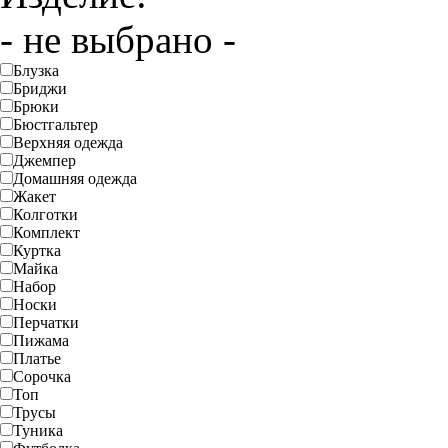
- не выбрано -
Блузка
Бриджи
Брюки
Бюстгальтер
Верхняя одежда
Джемпер
Домашняя одежда
Жакет
Колготки
Комплект
Куртка
Майка
Набор
Носки
Перчатки
Пижама
Платье
Сорочка
Топ
Трусы
Туника