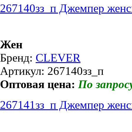
267140зз_п Джемпер женс
Жен
Бренд:
CLEVER
Артикул: 267140зз_п
Оптовая цена:
По запрос
267141зз_п Джемпер женс