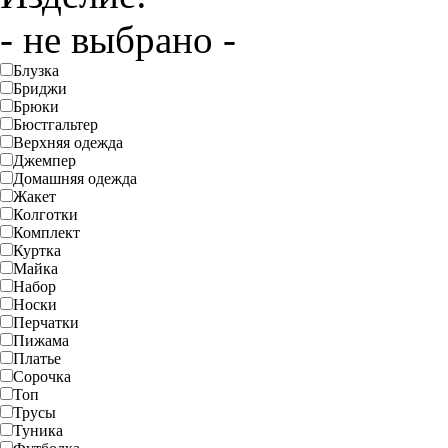
- не выбрано -
Блузка
Бриджи
Брюки
Бюстгальтер
Верхняя одежда
Джемпер
Домашняя одежда
Жакет
Колготки
Комплект
Куртка
Майка
Набор
Носки
Перчатки
Пижама
Платье
Сорочка
Топ
Трусы
Туника