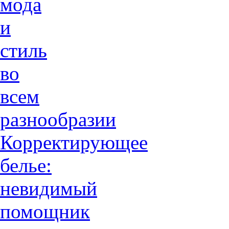
мода
и
стиль
во
всем
разнообразии
Корректирующее
белье:
невидимый
помощник