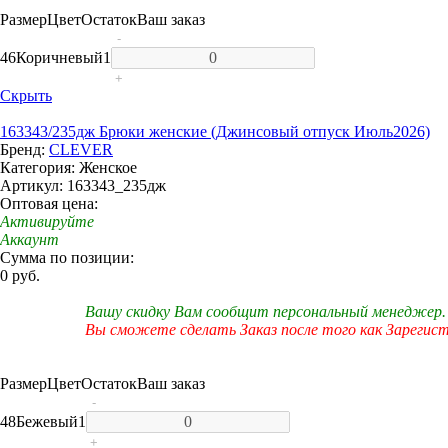
Размер
Цвет
Остаток
Ваш заказ
-
46
Коричневый
1
+
Скрыть
163343/235дж Брюки женские (Джинсовый отпуск Июль2026)
Бренд:
CLEVER
Категория: Женское
Артикул: 163343_235дж
Оптовая цена:
Активируйте
Аккаунт
Сумма по позиции:
0 руб.
Вашу скидку Вам сообщит персональный менеджер.
Вы сможете сделать Заказ после того как Зарегис
Размер
Цвет
Остаток
Ваш заказ
-
48
Бежевый
1
+