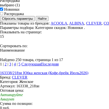
Распродажа
выбрано (1)
Новинки
Распродажа
Сбросить параметры
Найти
Показаны товары из брендов:
ACOOLA
,
ALBINA
,
CLEVER
,
CO
Параметры подбора:
Категории скидок: Новинки .
Показывать на странице:
15
Сортировать по:
Наименование
Найдено 250 товара, страница 1 из 17
1
|
2
|
3
|
4
|
5
Следующая
Последняя
163338/218зи Юбка женская (Кофе-брейк Июль2026)
Бренд:
CLEVER
Категория: Женское
Артикул: 163338_218зи
Оптовая цена:
Активируйте
Аккаунт
Сумма по позиции:
0 руб.