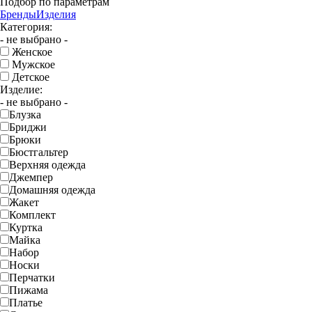
Подбор по параметрам
Бренды
Изделия
Категория:
- не выбрано -
Женское
Мужское
Детское
Изделие:
- не выбрано -
Блузка
Бриджи
Брюки
Бюстгальтер
Верхняя одежда
Джемпер
Домашняя одежда
Жакет
Комплект
Куртка
Майка
Набор
Носки
Перчатки
Пижама
Платье