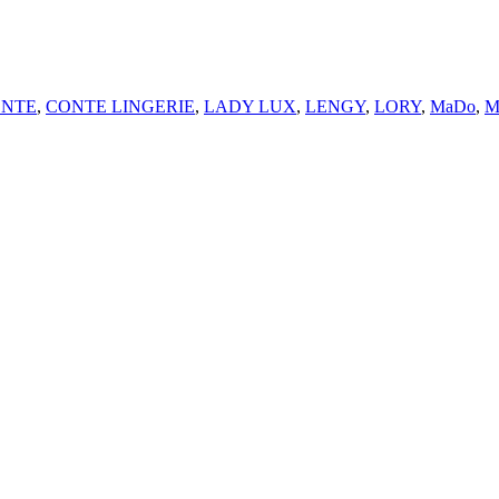
NTE
,
CONTE LINGERIE
,
LADY LUX
,
LENGY
,
LORY
,
MaDo
,
M