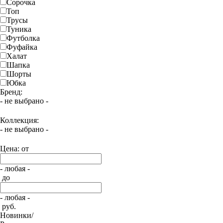
Сорочка
Топ
Трусы
Туника
Футболка
Фуфайка
Халат
Шапка
Шорты
Юбка
Бренд:
- не выбрано -
Коллекция:
- не выбрано -
Цена: от
- любая -
до
- любая -
руб.
Новинки/