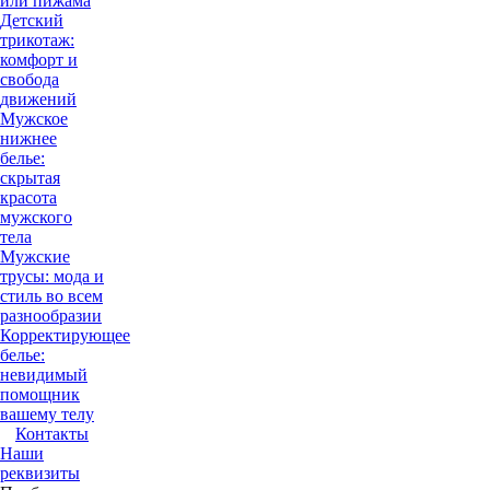
или пижама
Детский
трикотаж:
комфорт и
свобода
движений
Мужское
нижнее
белье:
скрытая
красота
мужского
тела
Мужские
трусы: мода и
стиль во всем
разнообразии
Корректирующее
белье:
невидимый
помощник
вашему телу
Контакты
Наши
реквизиты