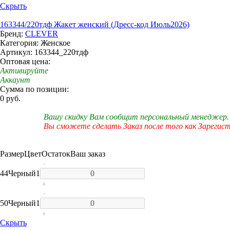
Скрыть
163344/220тдф Жакет женский (Дресс-код Июль2026)
Бренд:
CLEVER
Категория: Женское
Артикул: 163344_220тдф
Оптовая цена:
Активируйте
Аккаунт
Сумма по позиции:
0 руб.
Вашу скидку Вам сообщит персональный менеджер.
Вы сможете сделать Заказ после того как Зарегис
Размер
Цвет
Остаток
Ваш заказ
-
44
Черный
1
+
-
50
Черный
1
+
Скрыть