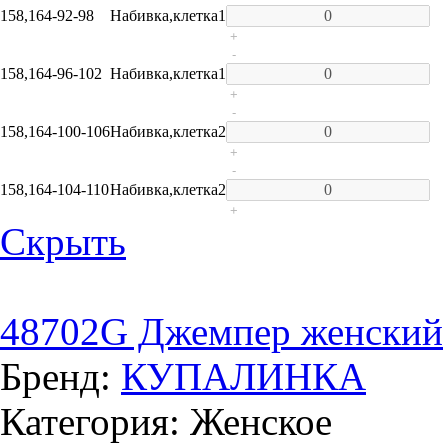
158,164-92-98
Набивка,клетка
1
+
-
158,164-96-102
Набивка,клетка
1
+
-
158,164-100-106
Набивка,клетка
2
+
-
158,164-104-110
Набивка,клетка
2
+
Скрыть
48702G Джемпер женский
Бренд:
КУПАЛИНКА
Категория: Женское