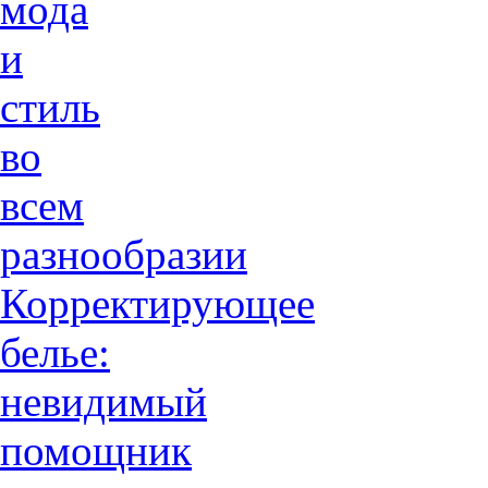
мода
и
стиль
во
всем
разнообразии
Корректирующее
белье:
невидимый
помощник