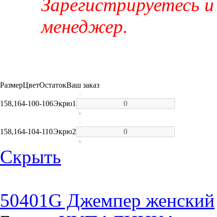
Зарегистрируетесь и
менеджер.
Размер
Цвет
Остаток
Ваш заказ
-
158,164-100-106
Экрю
1
+
-
158,164-104-110
Экрю
2
+
Скрыть
50401G Джемпер женский