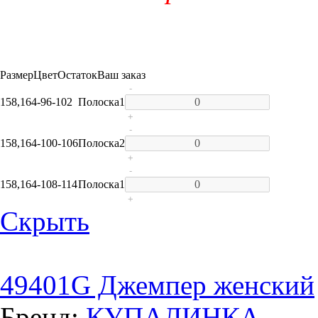
Размер
Цвет
Остаток
Ваш заказ
-
158,164-96-102
Полоска
1
+
-
158,164-100-106
Полоска
2
+
-
158,164-108-114
Полоска
1
+
Скрыть
49401G Джемпер женский
Бренд:
КУПАЛИНКА