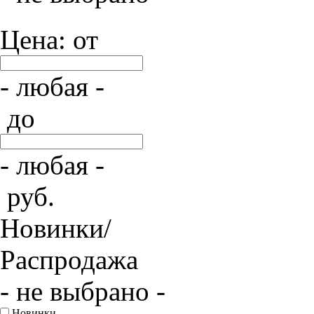
Цена: от
- любая -
до
- любая -
руб.
Новинки/
Распродажа
- не выбрано -
Новинки