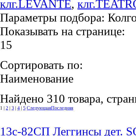
клг.LEVANTE
,
клг.TEATR
Параметры подбора:
Колго
Показывать на странице:
15
Сортировать по:
Наименование
Найдено 310 товара, стран
1
|
2
|
3
|
4
|
5
Следующая
Последняя
13c-82СП Леггинсы дет. S