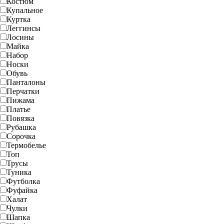
Костюм
Купальное
Куртка
Леггинсы
Лосины
Майка
Набор
Носки
Обувь
Панталоны
Перчатки
Пижама
Платье
Повязка
Рубашка
Сорочка
Термобелье
Топ
Трусы
Туника
Футболка
Фуфайка
Халат
Чулки
Шапка