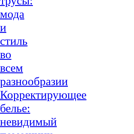
трусы:
мода
и
стиль
во
всем
разнообразии
Корректирующее
белье:
невидимый