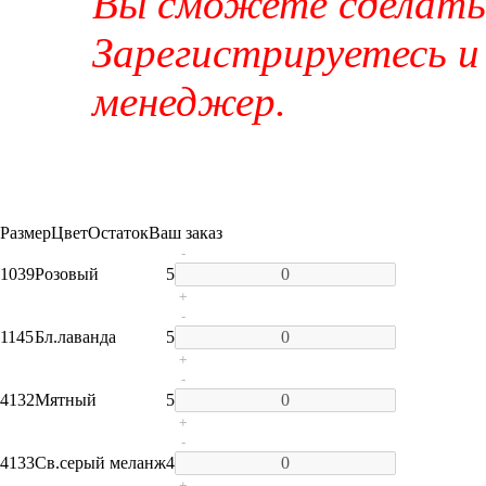
Вы сможете сделать 
Зарегистрируетесь и
менеджер.
Размер
Цвет
Остаток
Ваш заказ
-
1039
Розовый
5
+
-
1145
Бл.лаванда
5
+
-
4132
Мятный
5
+
-
4133
Св.серый меланж
4
+