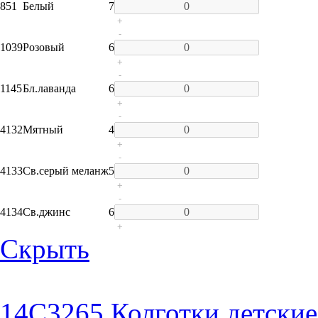
851
Белый
7
+
-
1039
Розовый
6
+
-
1145
Бл.лаванда
6
+
-
4132
Мятный
4
+
-
4133
Св.серый меланж
5
+
-
4134
Св.джинс
6
+
Скрыть
14C3265 Колготки детские