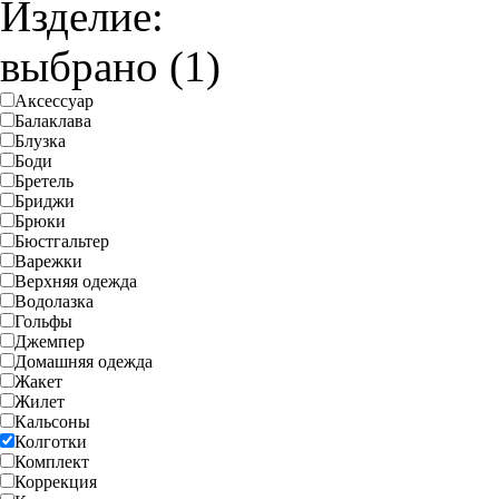
Изделие:
выбрано (1)
Аксессуар
Балаклава
Блузка
Боди
Бретель
Бриджи
Брюки
Бюстгальтер
Варежки
Верхняя одежда
Водолазка
Гольфы
Джемпер
Домашняя одежда
Жакет
Жилет
Кальсоны
Колготки
Комплект
Коррекция