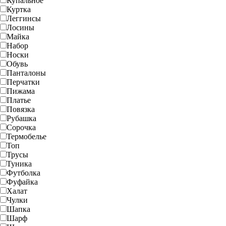
Купальное
Куртка
Леггинсы
Лосины
Майка
Набор
Носки
Обувь
Панталоны
Перчатки
Пижама
Платье
Повязка
Рубашка
Сорочка
Термобелье
Топ
Трусы
Туника
Футболка
Фуфайка
Халат
Чулки
Шапка
Шарф