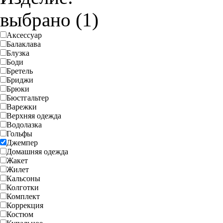
выбрано (1)
Аксессуар
Балаклава
Блузка
Боди
Бретель
Бриджи
Брюки
Бюстгальтер
Варежки
Верхняя одежда
Водолазка
Гольфы
Джемпер
Домашняя одежда
Жакет
Жилет
Кальсоны
Колготки
Комплект
Коррекция
Костюм