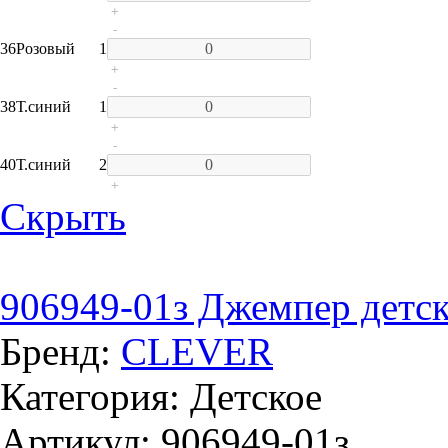
+
-
36
Розовый
1
+
-
38
Т.синий
1
+
-
40
Т.синий
2
+
Скрыть
906949-01з Джемпер детск
Бренд:
CLEVER
Категория: Детское
Артикул: 906949-01з