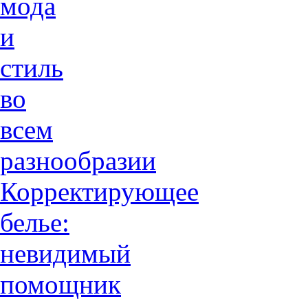
мода
и
стиль
во
всем
разнообразии
Корректирующее
белье:
невидимый
помощник