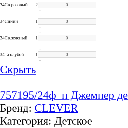
34
Св.розовый
2
+
-
34
Синий
1
+
-
34
Св.зеленый
1
+
-
34
Т.голубой
1
+
Скрыть
757195/24ф_п Джемпер де
Бренд:
CLEVER
Категория: Детское