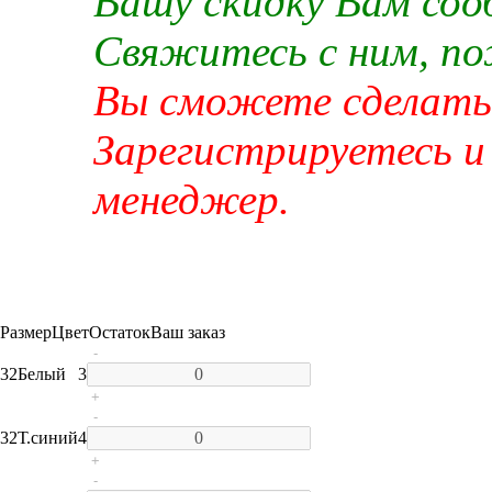
Вашу скидку Вам со
Свяжитесь с ним, п
Вы сможете сделать 
Зарегистрируетесь и
менеджер.
Размер
Цвет
Остаток
Ваш заказ
-
32
Белый
3
+
-
32
Т.синий
4
+
-