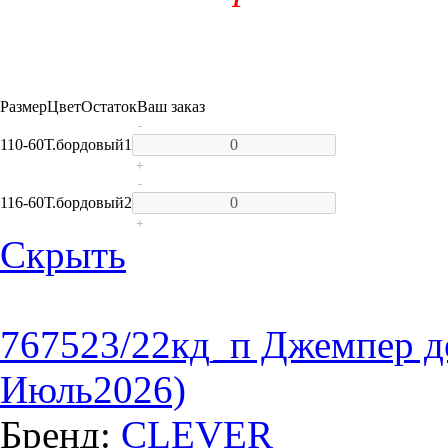
Размер
Цвет
Остаток
Ваш заказ
-
110-60
Т.бордовый
1
+
-
116-60
Т.бордовый
2
+
Скрыть
767523/22кд_п Джемпер д
Июль2026)
Бренд:
CLEVER