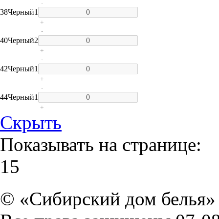
-
38
Черный
1
+
-
40
Черный
2
+
-
42
Черный
1
+
-
44
Черный
1
+
Скрыть
Показывать на странице:
15
© «Сибирский дом белья» 