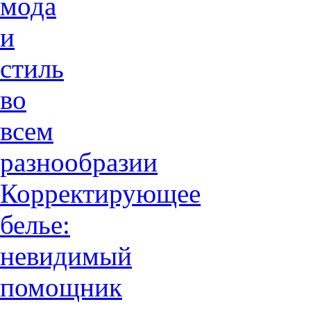
мода
и
стиль
во
всем
разнообразии
Корректирующее
белье:
невидимый
помощник