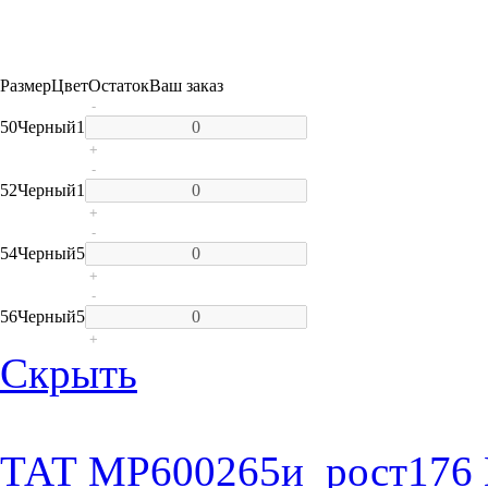
Размер
Цвет
Остаток
Ваш заказ
-
50
Черный
1
+
-
52
Черный
1
+
-
54
Черный
5
+
-
56
Черный
5
+
Скрыть
ТАТ MP600265и_рост176 