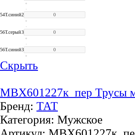
+
-
54
Т.синий
2
+
-
56
Т.серый
3
+
-
56
Т.синий
3
+
Скрыть
MBX601227к_пер Трусы м
Бренд:
ТАТ
Категория: Мужское
Артикул: MBX601227к_пе