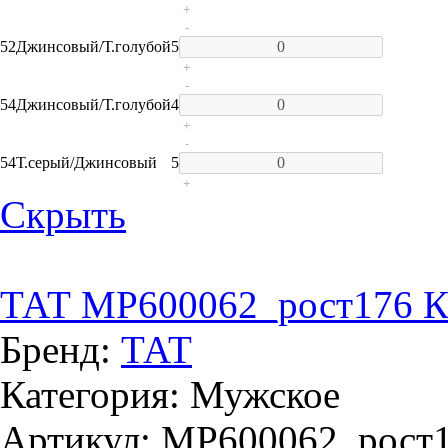
+
-
52
Джинсовый/Т.голубой
5
+
-
54
Джинсовый/Т.голубой
4
+
-
54
Т.серый/Джинсовый
5
+
Скрыть
ТАТ MP600062_рост176 К
Бренд:
ТАТ
Категория: Мужское
Артикул: MP600062_рост