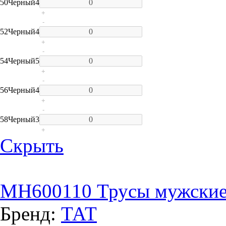
50
Черный
4
+
-
52
Черный
4
+
-
54
Черный
5
+
-
56
Черный
4
+
-
58
Черный
3
+
Скрыть
MH600110 Трусы мужски
Бренд:
ТАТ