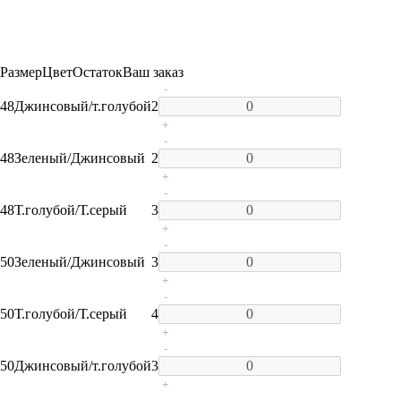
Размер
Цвет
Остаток
Ваш заказ
-
48
Джинсовый/т.голубой
2
+
-
48
Зеленый/Джинсовый
2
+
-
48
Т.голубой/Т.серый
3
+
-
50
Зеленый/Джинсовый
3
+
-
50
Т.голубой/Т.серый
4
+
-
50
Джинсовый/т.голубой
3
+
-