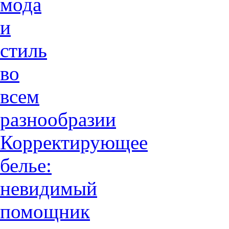
мода
и
стиль
во
всем
разнообразии
Корректирующее
белье:
невидимый
помощник