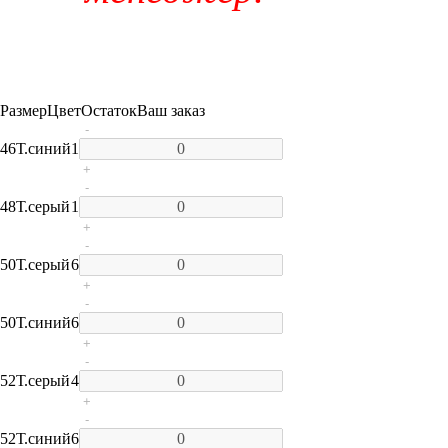
Размер
Цвет
Остаток
Ваш заказ
-
46
Т.синий
1
+
-
48
Т.серый
1
+
-
50
Т.серый
6
+
-
50
Т.синий
6
+
-
52
Т.серый
4
+
-
52
Т.синий
6