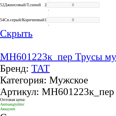
52
Джинсовый/Т.синий
2
+
-
54
Св.серый/Коричневый
1
+
Скрыть
MH601223к_пер Трусы м
Бренд:
ТАТ
Категория: Мужское
Артикул: MH601223к_пер
Оптовая цена:
Активируйте
Аккаунт