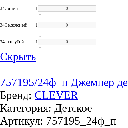
-
34
Синий
1
+
-
34
Св.зеленый
1
+
-
34
Т.голубой
1
+
Скрыть
757195/24ф_п Джемпер де
Бренд:
CLEVER
Категория: Детское
Артикул: 757195_24ф_п