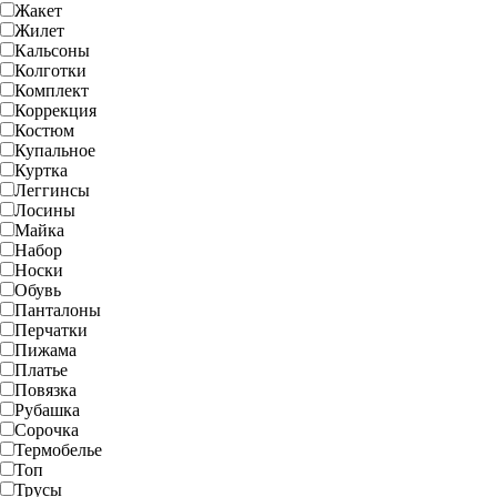
Жакет
Жилет
Кальсоны
Колготки
Комплект
Коррекция
Костюм
Купальное
Куртка
Леггинсы
Лосины
Майка
Набор
Носки
Обувь
Панталоны
Перчатки
Пижама
Платье
Повязка
Рубашка
Сорочка
Термобелье
Топ
Трусы