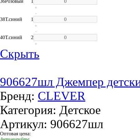
36
Розовый
1
+
-
38
Т.синий
1
+
-
40
Т.синий
2
+
Скрыть
906627шл Джемпер детски
Бренд:
CLEVER
Категория: Детское
Артикул: 906627шл
Оптовая цена:
Активируйте