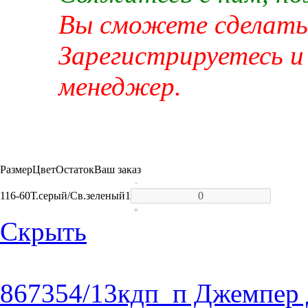
Вы сможете сделать 
Зарегистрируетесь и
менеджер.
Размер
Цвет
Остаток
Ваш заказ
-
116-60
Т.серый/Св.зеленый
1
+
Скрыть
867354/13кдп_п Джемпер д