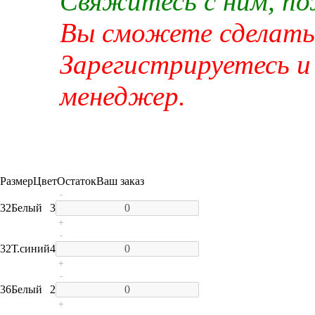
Свяжитесь с ним, п
Вы сможете сделать 
Зарегистрируетесь и
менеджер.
Размер
Цвет
Остаток
Ваш заказ
-
32
Белый
3
+
-
32
Т.синий
4
+
-
36
Белый
2
+