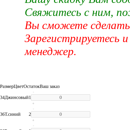
Свяжитесь с ним, п
Вы сможете сделать 
Зарегистрируетесь и
менеджер.
Размер
Цвет
Остаток
Ваш заказ
-
34
Джинсовый
1
+
-
36
Т.синий
2
+
-