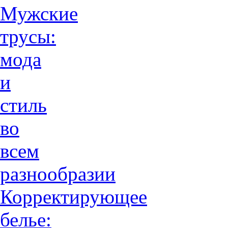
Мужские
трусы:
мода
и
стиль
во
всем
разнообразии
Корректирующее
белье: