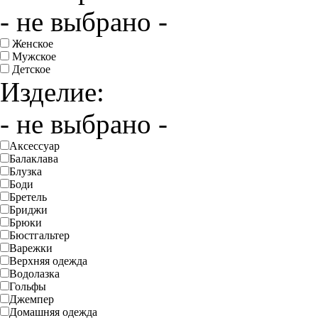
- не выбрано -
Женское
Мужское
Детское
Изделие:
- не выбрано -
Аксессуар
Балаклава
Блузка
Боди
Бретель
Бриджи
Брюки
Бюстгальтер
Варежки
Верхняя одежда
Водолазка
Гольфы
Джемпер
Домашняя одежда