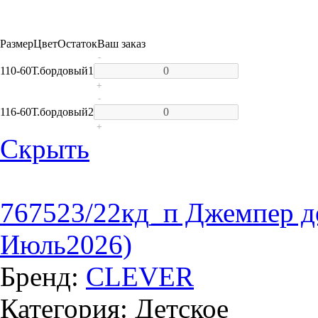
Размер
Цвет
Остаток
Ваш заказ
-
110-60
Т.бордовый
1
+
-
116-60
Т.бордовый
2
+
Скрыть
767523/22кд_п Джемпер д
Июль2026)
Бренд:
CLEVER
Категория: Детское