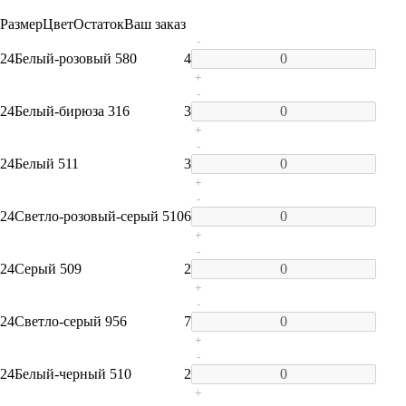
Размер
Цвет
Остаток
Ваш заказ
-
24
Белый-розовый 580
4
+
-
24
Белый-бирюза 316
3
+
-
24
Белый 511
3
+
-
24
Cветло-розовый-серый 510
6
+
-
24
Серый 509
2
+
-
24
Светло-серый 956
7
+
-
24
Белый-черный 510
2
+