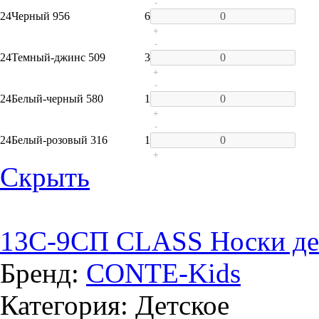
-
24
Черный 956
6
+
-
24
Темный-джинс 509
3
+
-
24
Белый-черный 580
1
+
-
24
Белый-розовый 316
1
+
Скрыть
13C-9СП CLASS Носки дет
Бренд:
CONTE-Kids
Категория: Детское