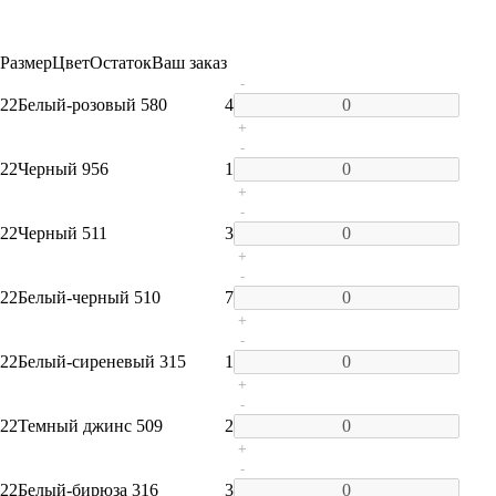
Размер
Цвет
Остаток
Ваш заказ
-
22
Белый-розовый 580
4
+
-
22
Черный 956
1
+
-
22
Черный 511
3
+
-
22
Белый-черный 510
7
+
-
22
Белый-сиреневый 315
1
+
-
22
Темный джинс 509
2
+
-
22
Белый-бирюза 316
3