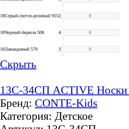
+
-
18
Серый-светло-розовый 955
2
+
-
18
Черный-бирюза 508
4
+
-
18
Лавандовый 579
3
+
Скрыть
13C-34СП ACTIVE Носки д
Бренд:
CONTE-Kids
Категория: Детское
Артикул: 13C-34СП