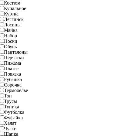
Костюм
Купальное
Куртка
Леггинсы
Лосины
Майка
Набор
Носки
Обувь
Панталоны
Перчатки
Пижама
Платье
Повязка
Рубашка
Сорочка
Термобелье
Топ
Трусы
Туника
Футболка
Фуфайка
Халат
Чулки
Шапка