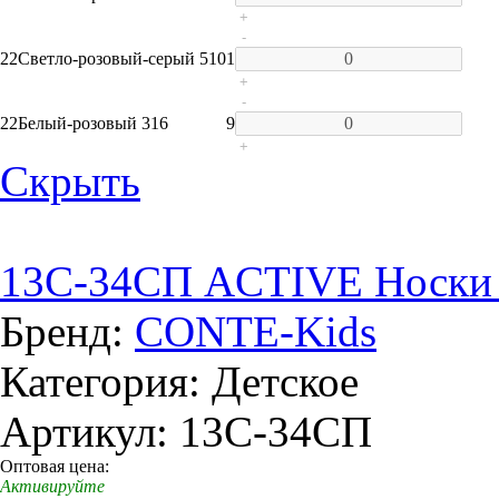
+
-
22
Светло-розовый-серый 510
1
+
-
22
Белый-розовый 316
9
+
Скрыть
13C-34СП ACTIVE Носки д
Бренд:
CONTE-Kids
Категория: Детское
Артикул: 13C-34СП
Оптовая цена:
Активируйте