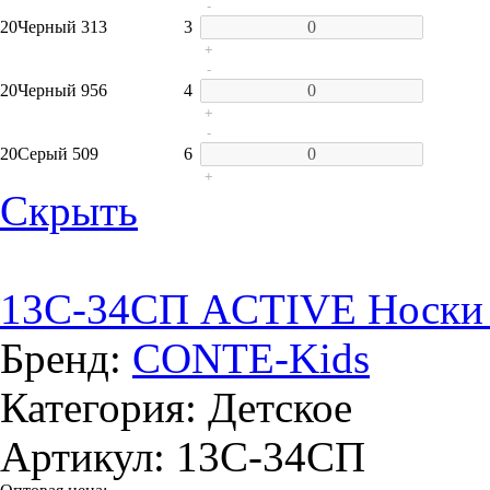
-
20
Черный 313
3
+
-
20
Черный 956
4
+
-
20
Серый 509
6
+
Скрыть
13C-34СП ACTIVE Носки д
Бренд:
CONTE-Kids
Категория: Детское
Артикул: 13C-34СП