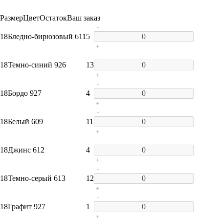
Размер
Цвет
Остаток
Ваш заказ
-
18
Бледно-бирюзовый 611
5
+
-
18
Темно-синий 926
13
+
-
18
Бордо 927
4
+
-
18
Белый 609
11
+
-
18
Джинс 612
4
+
-
18
Темно-серый 613
12
+
-
18
Графит 927
1
+