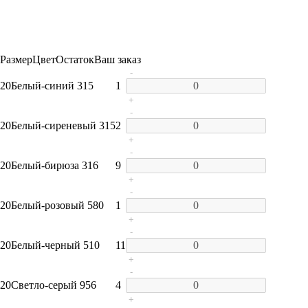
Размер
Цвет
Остаток
Ваш заказ
-
20
Белый-синий 315
1
+
-
20
Белый-сиреневый 315
2
+
-
20
Белый-бирюза 316
9
+
-
20
Белый-розовый 580
1
+
-
20
Белый-черный 510
11
+
-
20
Светло-серый 956
4
+