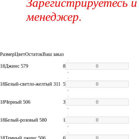
Зарегистрируетесь и
менеджер.
Размер
Цвет
Остаток
Ваш заказ
-
18
Джинс 579
8
+
-
18
Белый-светло-желтый 311
5
+
-
18
Черный 506
3
+
-
18
Белый-розовый 580
1
+
-
18
Темный джинс 506
6