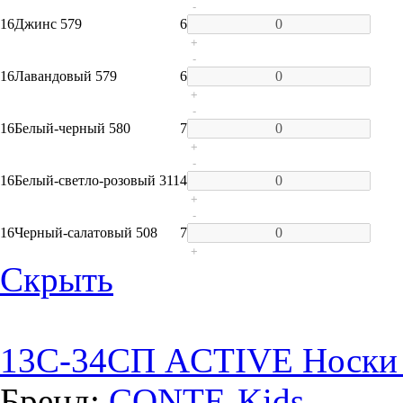
-
16
Джинс 579
6
+
-
16
Лавандовый 579
6
+
-
16
Белый-черный 580
7
+
-
16
Белый-светло-розовый 311
4
+
-
16
Черный-салатовый 508
7
+
Скрыть
13C-34СП ACTIVE Носки д
Бренд:
CONTE-Kids