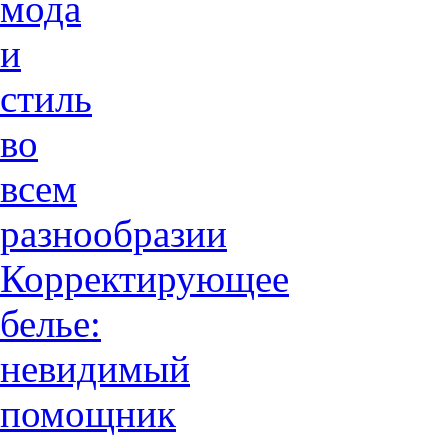
мода
и
стиль
во
всем
разнообразии
Корректирующее
белье:
невидимый
помощник