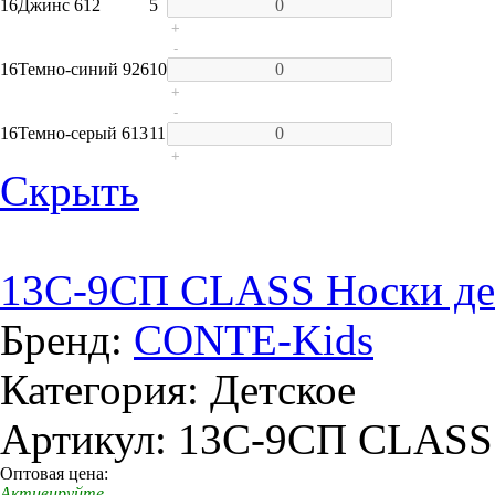
16
Джинс 612
5
+
-
16
Темно-синий 926
10
+
-
16
Темно-серый 613
11
+
Скрыть
13C-9СП CLASS Носки дет
Бренд:
CONTE-Kids
Категория: Детское
Артикул: 13C-9СП CLASS
Оптовая цена:
Активируйте