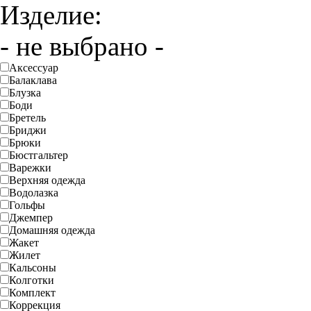
Изделие:
- не выбрано -
Аксессуар
Балаклава
Блузка
Боди
Бретель
Бриджи
Брюки
Бюстгальтер
Варежки
Верхняя одежда
Водолазка
Гольфы
Джемпер
Домашняя одежда
Жакет
Жилет
Кальсоны
Колготки
Комплект
Коррекция