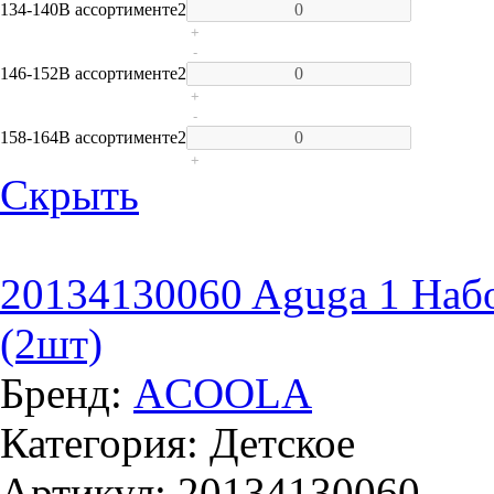
134-140
В ассортименте
2
+
-
146-152
В ассортименте
2
+
-
158-164
В ассортименте
2
+
Скрыть
20134130060 Aguga 1 Набо
(2шт)
Бренд:
ACOOLA
Категория: Детское
Артикул: 20134130060