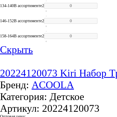
-
134-140
В ассортименте
2
+
-
146-152
В ассортименте
2
+
-
158-164
В ассортименте
2
+
Скрыть
20224120073 Kiri Набор Т
Бренд:
ACOOLA
Категория: Детское
Артикул: 20224120073
Оптовая цена: