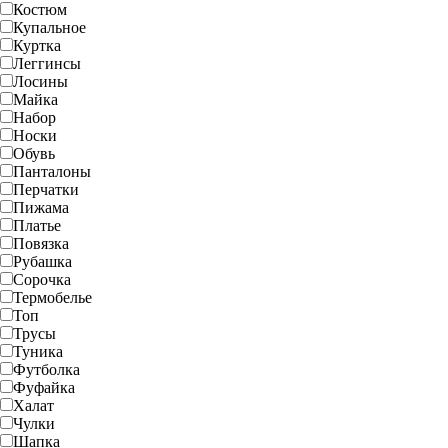
Костюм
Купальное
Куртка
Леггинсы
Лосины
Майка
Набор
Носки
Обувь
Панталоны
Перчатки
Пижама
Платье
Повязка
Рубашка
Сорочка
Термобелье
Топ
Трусы
Туника
Футболка
Фуфайка
Халат
Чулки
Шапка