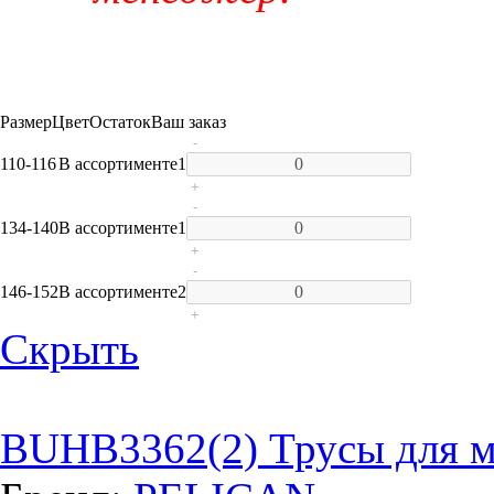
Размер
Цвет
Остаток
Ваш заказ
-
110-116
В ассортименте
1
+
-
134-140
В ассортименте
1
+
-
146-152
В ассортименте
2
+
Скрыть
BUHB3362(2) Трусы для м