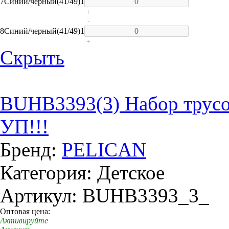
7
Синий/черный(41/49)
1
+
-
8
Синий/черный(41/49)
1
+
Скрыть
BUHB3393(3) Набор труcо
УП!!!
Бренд:
PELICAN
Категория: Детское
Артикул: BUHB3393_3_
Оптовая цена:
Активируйте