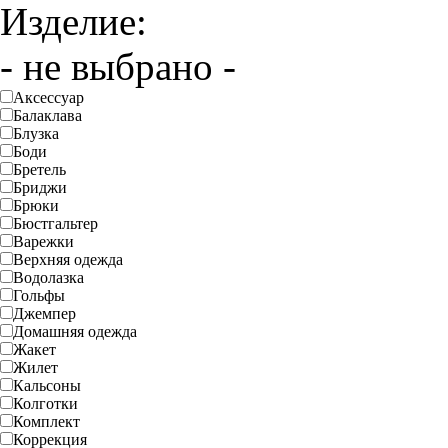
Изделие:
- не выбрано -
Аксессуар
Балаклава
Блузка
Боди
Бретель
Бриджи
Брюки
Бюстгальтер
Варежки
Верхняя одежда
Водолазка
Гольфы
Джемпер
Домашняя одежда
Жакет
Жилет
Кальсоны
Колготки
Комплект
Коррекция