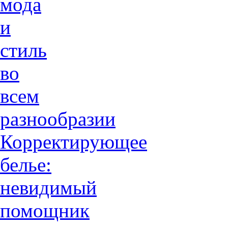
мода
и
стиль
во
всем
разнообразии
Корректирующее
белье:
невидимый
помощник