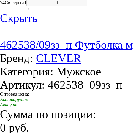
54
Св.серый
1
+
Скрыть
462538/09зз_п Футболка 
Бренд:
CLEVER
Категория: Мужское
Артикул: 462538_09зз_п
Оптовая цена:
Активируйте
Аккаунт
Сумма по позиции:
0 руб.