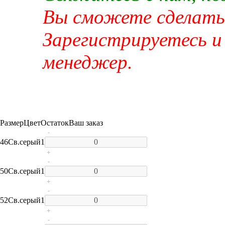
Вы сможете сделать 
Зарегистрируетесь и
менеджер.
Размер
Цвет
Остаток
Ваш заказ
-
46
Св.серый
1
+
-
50
Св.серый
1
+
-
52
Св.серый
1
+
-