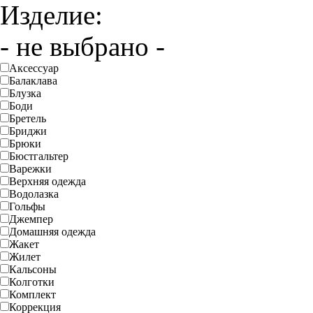
Изделие:
- не выбрано -
Аксессуар
Балаклава
Блузка
Боди
Бретель
Бриджи
Брюки
Бюстгальтер
Варежки
Верхняя одежда
Водолазка
Гольфы
Джемпер
Домашняя одежда
Жакет
Жилет
Кальсоны
Колготки
Комплект
Коррекция