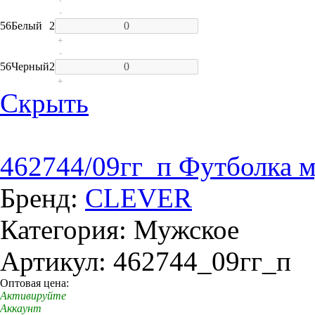
-
56
Белый
2
+
-
56
Черный
2
+
Скрыть
462744/09гг_п Футболка 
Бренд:
CLEVER
Категория: Мужское
Артикул: 462744_09гг_п
Оптовая цена:
Активируйте
Аккаунт