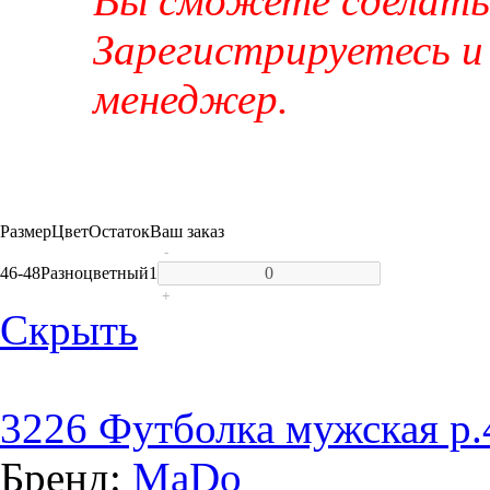
Вы сможете сделать 
Зарегистрируетесь и
менеджер.
Размер
Цвет
Остаток
Ваш заказ
-
46-48
Разноцветный
1
+
Скрыть
3226 Футболка мужская р.
Бренд:
MaDo