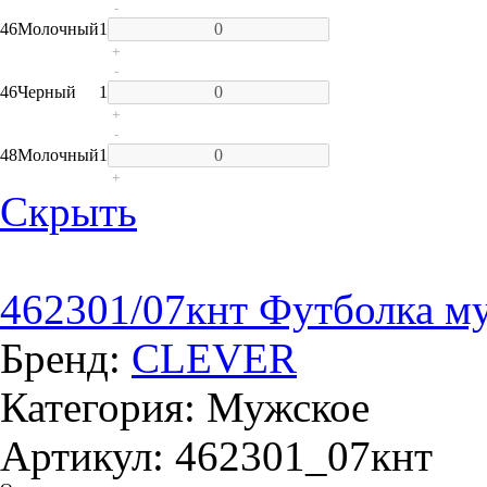
-
46
Молочный
1
+
-
46
Черный
1
+
-
48
Молочный
1
+
Скрыть
462301/07кнт Футболка м
Бренд:
CLEVER
Категория: Мужское
Артикул: 462301_07кнт