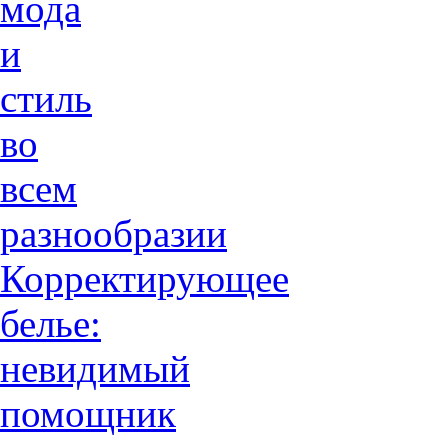
мода
и
стиль
во
всем
разнообразии
Корректирующее
белье:
невидимый
помощник