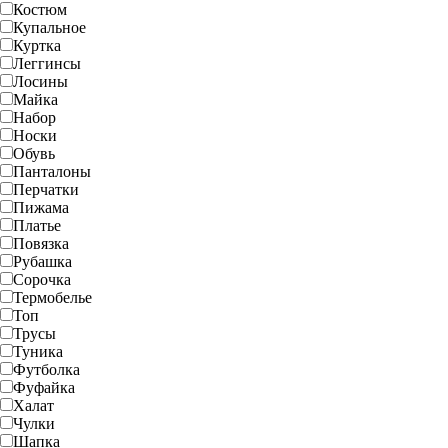
Костюм
Купальное
Куртка
Леггинсы
Лосины
Майка
Набор
Носки
Обувь
Панталоны
Перчатки
Пижама
Платье
Повязка
Рубашка
Сорочка
Термобелье
Топ
Трусы
Туника
Футболка
Фуфайка
Халат
Чулки
Шапка