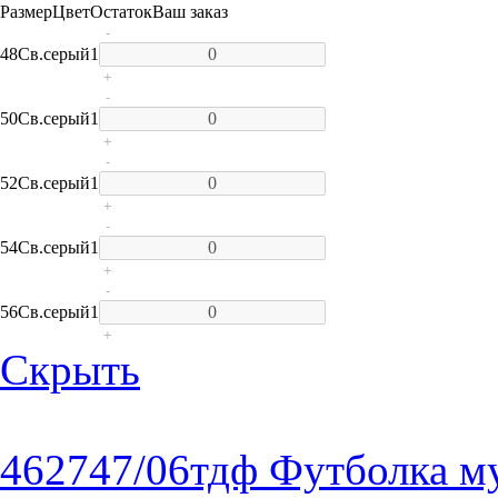
Размер
Цвет
Остаток
Ваш заказ
-
48
Св.серый
1
+
-
50
Св.серый
1
+
-
52
Св.серый
1
+
-
54
Св.серый
1
+
-
56
Св.серый
1
+
Скрыть
462747/06тдф Футболка м