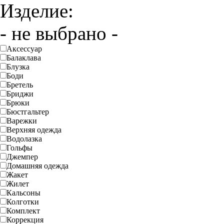
Изделие:
- не выбрано -
Аксессуар
Балаклава
Блузка
Боди
Бретель
Бриджи
Брюки
Бюстгальтер
Варежки
Верхняя одежда
Водолазка
Гольфы
Джемпер
Домашняя одежда
Жакет
Жилет
Кальсоны
Колготки
Комплект
Коррекция