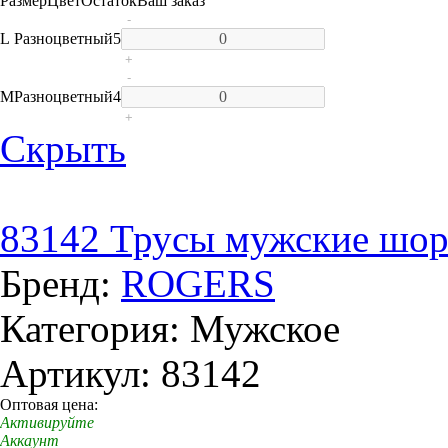
Размер
Цвет
Остаток
Ваш заказ
-
L
Разноцветный
5
+
-
M
Разноцветный
4
+
Скрыть
83142 Трусы мужские шо
Бренд:
ROGERS
Категория: Мужское
Артикул: 83142
Оптовая цена:
Активируйте
Аккаунт