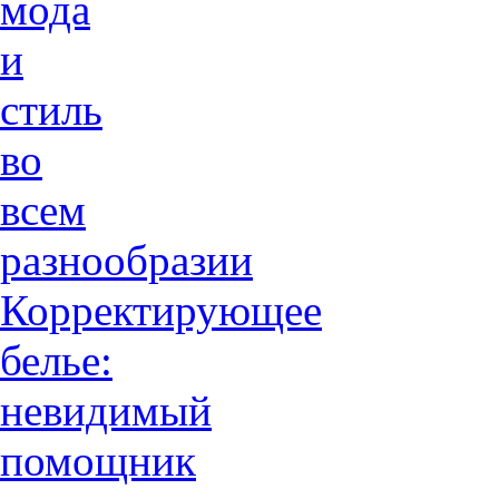
мода
и
стиль
во
всем
разнообразии
Корректирующее
белье:
невидимый
помощник