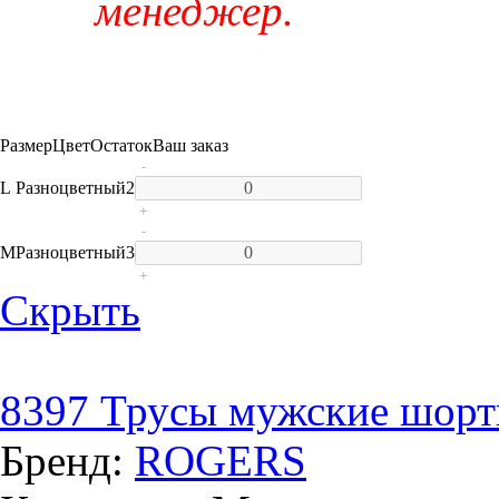
менеджер.
Размер
Цвет
Остаток
Ваш заказ
-
L
Разноцветный
2
+
-
M
Разноцветный
3
+
Скрыть
8397 Трусы мужские шорт
Бренд:
ROGERS