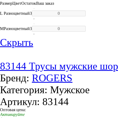
Размер
Цвет
Остаток
Ваш заказ
-
L
Разноцветный
3
+
-
M
Разноцветный
3
+
Скрыть
83144 Трусы мужские шо
Бренд:
ROGERS
Категория: Мужское
Артикул: 83144
Оптовая цена:
Активируйте