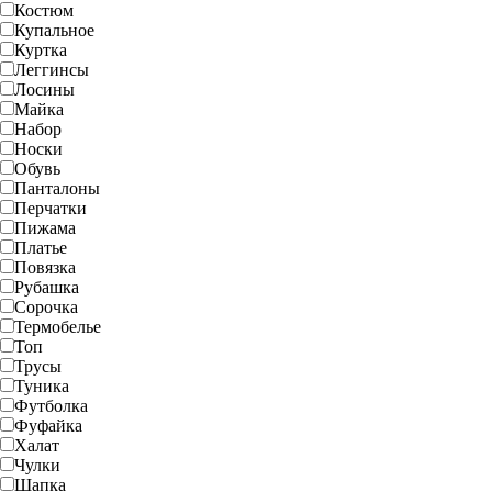
Костюм
Купальное
Куртка
Леггинсы
Лосины
Майка
Набор
Носки
Обувь
Панталоны
Перчатки
Пижама
Платье
Повязка
Рубашка
Сорочка
Термобелье
Топ
Трусы
Туника
Футболка
Фуфайка
Халат
Чулки
Шапка