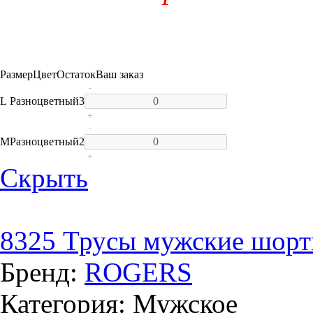
Размер
Цвет
Остаток
Ваш заказ
-
L
Разноцветный
3
+
-
M
Разноцветный
2
+
Скрыть
8325 Трусы мужские шорт
Бренд:
ROGERS
Категория: Мужское