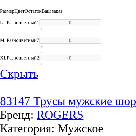
Размер
Цвет
Остаток
Ваш заказ
-
L
Разноцветный
1
+
-
M
Разноцветный
7
+
-
XL
Разноцветный
2
+
Скрыть
83147 Трусы мужские шор
Бренд:
ROGERS
Категория: Мужское