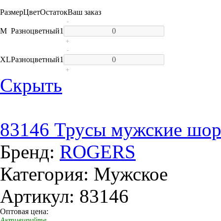
Размер
Цвет
Остаток
Ваш заказ
-
M
Разноцветный
1
+
-
XL
Разноцветный
1
+
Скрыть
83146 Трусы мужские шор
Бренд:
ROGERS
Категория: Мужское
Артикул: 83146
Оптовая цена:
Активируйте