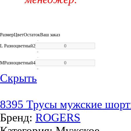
Размер
Цвет
Остаток
Ваш заказ
-
L
Разноцветный
2
+
-
M
Разноцветный
4
+
Скрыть
8395 Трусы мужские шорт
Бренд:
ROGERS
Категория: Мужское