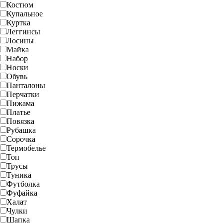
Костюм
Купальное
Куртка
Леггинсы
Лосины
Майка
Набор
Носки
Обувь
Панталоны
Перчатки
Пижама
Платье
Повязка
Рубашка
Сорочка
Термобелье
Топ
Трусы
Туника
Футболка
Фуфайка
Халат
Чулки
Шапка