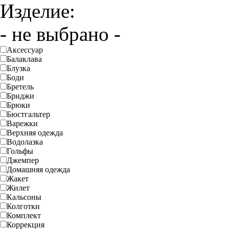
Изделие:
- не выбрано -
Аксессуар
Балаклава
Блузка
Боди
Бретель
Бриджи
Брюки
Бюстгальтер
Варежки
Верхняя одежда
Водолазка
Гольфы
Джемпер
Домашняя одежда
Жакет
Жилет
Кальсоны
Колготки
Комплект
Коррекция