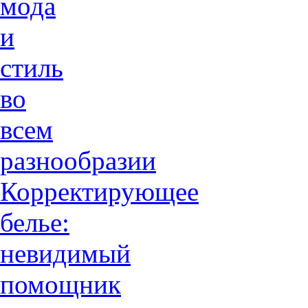
мода
и
стиль
во
всем
разнообразии
Корректирующее
белье:
невидимый
помощник