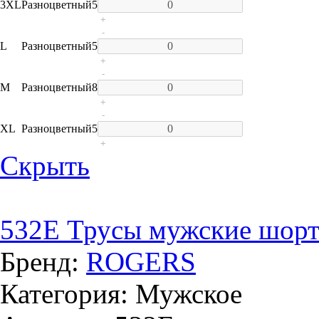
3XL
Разноцветный
5
+
-
L
Разноцветный
5
+
-
M
Разноцветный
8
+
-
XL
Разноцветный
5
+
Скрыть
532E Трусы мужские шор
Бренд:
ROGERS
Категория: Мужское