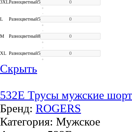
3XL
Разноцветный
5
+
-
L
Разноцветный
5
+
-
M
Разноцветный
8
+
-
XL
Разноцветный
5
+
Скрыть
532E Трусы мужские шор
Бренд:
ROGERS
Категория: Мужское