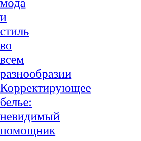
мода
и
стиль
во
всем
разнообразии
Корректирующее
белье:
невидимый
помощник