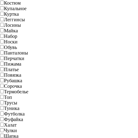
Костюм
Купальное
Куртка
Леггинсы
Лосины
Майка
Набор
Носки
Обувь
Панталоны
Перчатки
Пижама
Платье
Повязка
Рубашка
Сорочка
Термобелье
Топ
Трусы
Туника
Футболка
Фуфайка
Халат
Чулки
Шапка