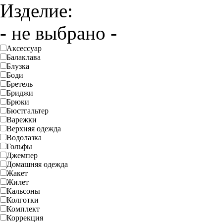
Изделие:
- не выбрано -
Аксессуар
Балаклава
Блузка
Боди
Бретель
Бриджи
Брюки
Бюстгальтер
Варежки
Верхняя одежда
Водолазка
Гольфы
Джемпер
Домашняя одежда
Жакет
Жилет
Кальсоны
Колготки
Комплект
Коррекция