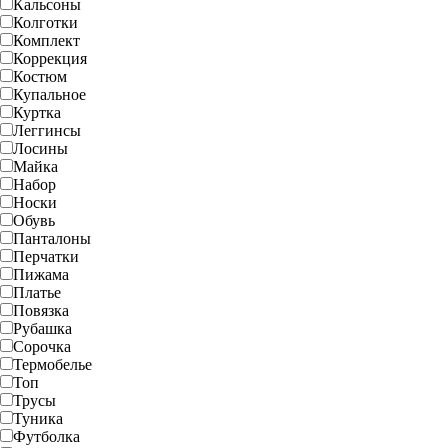
Кальсоны
Колготки
Комплект
Коррекция
Костюм
Купальное
Куртка
Леггинсы
Лосины
Майка
Набор
Носки
Обувь
Панталоны
Перчатки
Пижама
Платье
Повязка
Рубашка
Сорочка
Термобелье
Топ
Трусы
Туника
Футболка