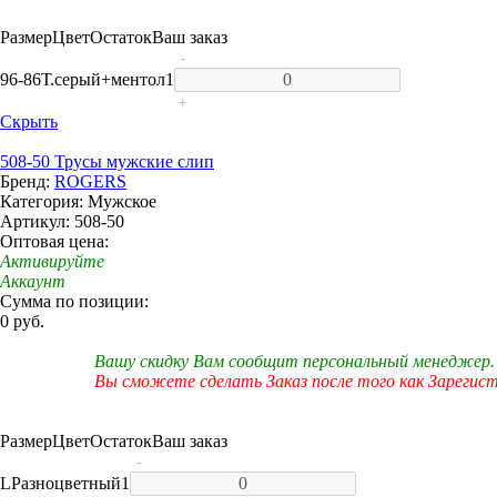
Размер
Цвет
Остаток
Ваш заказ
-
96-86
Т.серый+ментол
1
+
Скрыть
508-50 Трусы мужские слип
Бренд:
ROGERS
Категория: Мужское
Артикул: 508-50
Оптовая цена:
Активируйте
Аккаунт
Сумма по позиции:
0 руб.
Вашу скидку Вам сообщит персональный менеджер.
Вы сможете сделать Заказ после того как Зарегис
Размер
Цвет
Остаток
Ваш заказ
-
L
Разноцветный
1