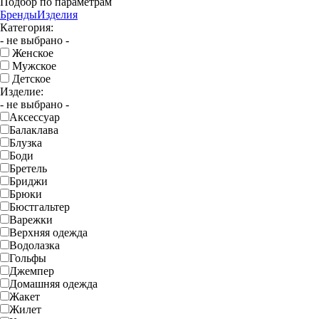
Подбор по параметрам
Бренды
Изделия
Категория:
- не выбрано -
Женское
Мужское
Детское
Изделие:
- не выбрано -
Аксессуар
Балаклава
Блузка
Боди
Бретель
Бриджи
Брюки
Бюстгальтер
Варежки
Верхняя одежда
Водолазка
Гольфы
Джемпер
Домашняя одежда
Жакет
Жилет