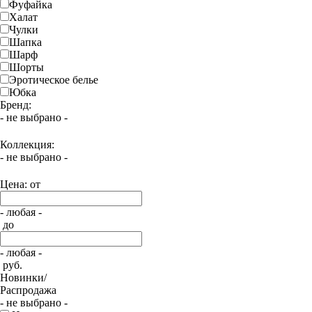
Фуфайка
Халат
Чулки
Шапка
Шарф
Шорты
Эротическое белье
Юбка
Бренд:
- не выбрано -
Коллекция:
- не выбрано -
Цена: от
- любая -
до
- любая -
руб.
Новинки/
Распродажа
- не выбрано -