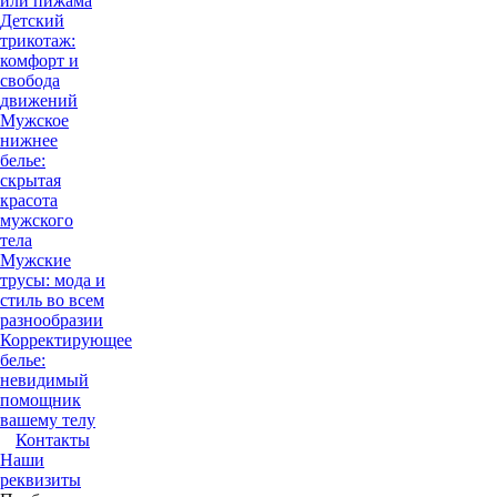
или пижама
Детский
трикотаж:
комфорт и
свобода
движений
Мужское
нижнее
белье:
скрытая
красота
мужского
тела
Мужские
трусы: мода и
стиль во всем
разнообразии
Корректирующее
белье:
невидимый
помощник
вашему телу
Контакты
Наши
реквизиты