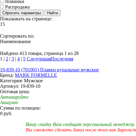
Новинки
Распродажа
Сбросить параметры
Найти
Показывать на странице:
15
Сортировать по:
Наименование
Найдено 413 товара, страница 1 из 28
1
|
2
|
3
|
4
|
5
Следующая
Последняя
19-839-10 (701001) Плавки купальные мужские
Бренд:
MARK FORMELLE
Категория: Мужское
Артикул: 19-839-10
Оптовая цена:
Активируйте
Аккаунт
Сумма по позиции:
0 руб.
Вашу скидку Вам сообщит персональный менеджер.
Вы сможете сделать Заказ после того как Зарегис