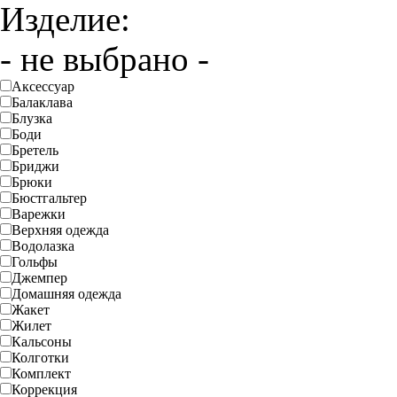
Изделие:
- не выбрано -
Аксессуар
Балаклава
Блузка
Боди
Бретель
Бриджи
Брюки
Бюстгальтер
Варежки
Верхняя одежда
Водолазка
Гольфы
Джемпер
Домашняя одежда
Жакет
Жилет
Кальсоны
Колготки
Комплект
Коррекция