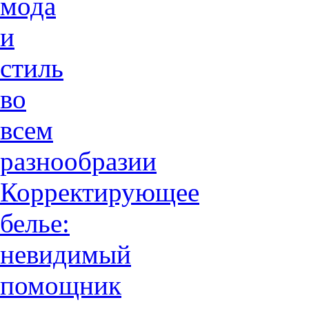
мода
и
стиль
во
всем
разнообразии
Корректирующее
белье:
невидимый
помощник