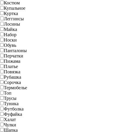
Костюм
Купальное
Куртка
Леггинсы
Лосины
Майка
Набор
Носки
Обувь
Панталоны
Перчатки
Пижама
Платье
Повязка
Рубашка
Сорочка
Термобелье
Топ
Трусы
Туника
Футболка
Фуфайка
Халат
Чулки
Шапка