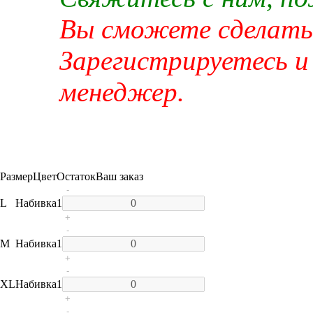
Вы сможете сделать 
Зарегистрируетесь и
менеджер.
Размер
Цвет
Остаток
Ваш заказ
-
L
Набивка
1
+
-
M
Набивка
1
+
-
XL
Набивка
1
+
-