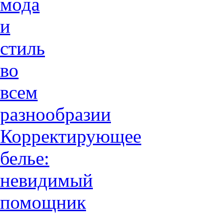
мода
и
стиль
во
всем
разнообразии
Корректирующее
белье:
невидимый
помощник