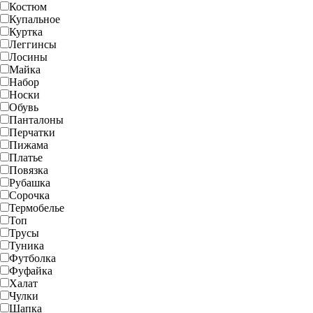
Костюм
Купальное
Куртка
Леггинсы
Лосины
Майка
Набор
Носки
Обувь
Панталоны
Перчатки
Пижама
Платье
Повязка
Рубашка
Сорочка
Термобелье
Топ
Трусы
Туника
Футболка
Фуфайка
Халат
Чулки
Шапка