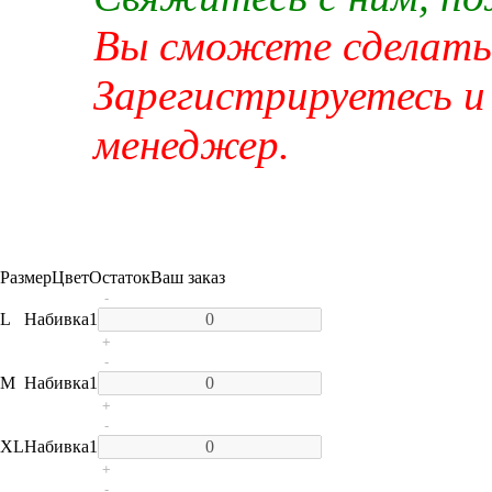
Вы сможете сделать 
Зарегистрируетесь и
менеджер.
Размер
Цвет
Остаток
Ваш заказ
-
L
Набивка
1
+
-
M
Набивка
1
+
-
XL
Набивка
1
+
-