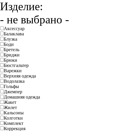
Изделие:
- не выбрано -
Аксессуар
Балаклава
Блузка
Боди
Бретель
Бриджи
Брюки
Бюстгальтер
Варежки
Верхняя одежда
Водолазка
Гольфы
Джемпер
Домашняя одежда
Жакет
Жилет
Кальсоны
Колготки
Комплект
Коррекция