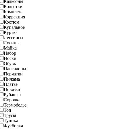
Кальсоны
Колготки
Комплект
Коррекция
Костюм
Купальное
Куртка
Леггинсы
Лосины
Майка
Набор
Носки
Обувь
Панталоны
Перчатки
Пижама
Платье
Повязка
Рубашка
Сорочка
Термобелье
Топ
Трусы
Туника
Футболка