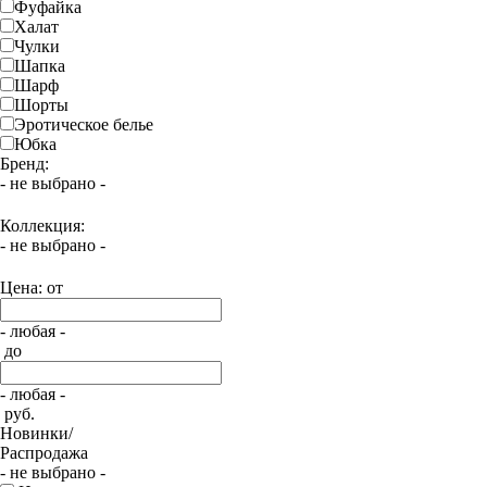
Фуфайка
Халат
Чулки
Шапка
Шарф
Шорты
Эротическое белье
Юбка
Бренд:
- не выбрано -
Коллекция:
- не выбрано -
Цена: от
- любая -
до
- любая -
руб.
Новинки/
Распродажа
- не выбрано -