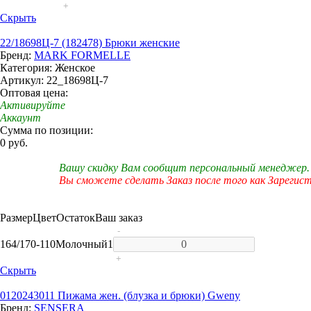
+
Скрыть
22/18698Ц-7 (182478) Брюки женские
Бренд:
MARK FORMELLE
Категория: Женское
Артикул: 22_18698Ц-7
Оптовая цена:
Активируйте
Аккаунт
Сумма по позиции:
0 руб.
Вашу скидку Вам сообщит персональный менеджер.
Вы сможете сделать Заказ после того как Зарегис
Размер
Цвет
Остаток
Ваш заказ
-
164/170-110
Молочный
1
+
Скрыть
0120243011 Пижама жен. (блузка и брюки) Gweny
Бренд:
SENSERA