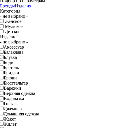
Подбор по параметрам
Бренды
Изделия
Категория:
- не выбрано -
Женское
Мужское
Детское
Изделие:
- не выбрано -
Аксессуар
Балаклава
Блузка
Боди
Бретель
Бриджи
Брюки
Бюстгальтер
Варежки
Верхняя одежда
Водолазка
Гольфы
Джемпер
Домашняя одежда
Жакет
Жилет