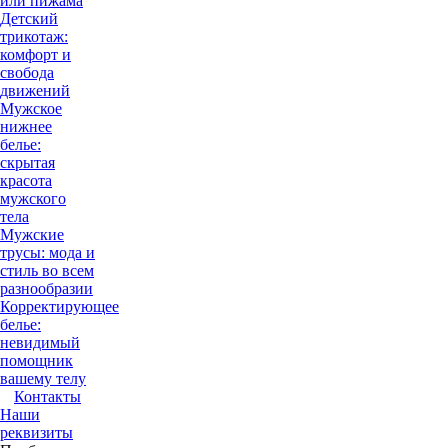
или пижама
Детский
трикотаж:
комфорт и
свобода
движений
Мужское
нижнее
белье:
скрытая
красота
мужского
тела
Мужские
трусы: мода и
стиль во всем
разнообразии
Корректирующее
белье:
невидимый
помощник
вашему телу
Контакты
Наши
реквизиты