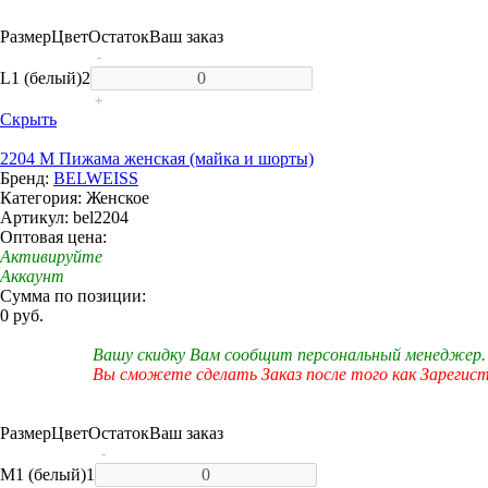
Размер
Цвет
Остаток
Ваш заказ
-
L
1 (белый)
2
+
Скрыть
2204 M Пижама женская (майка и шорты)
Бренд:
BELWEISS
Категория: Женское
Артикул: bel2204
Оптовая цена:
Активируйте
Аккаунт
Сумма по позиции:
0 руб.
Вашу скидку Вам сообщит персональный менеджер.
Вы сможете сделать Заказ после того как Зарегис
Размер
Цвет
Остаток
Ваш заказ
-
M
1 (белый)
1