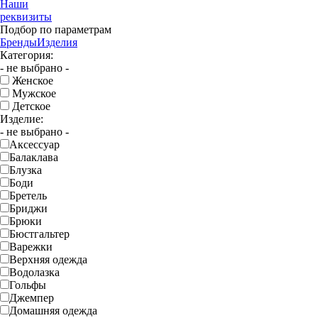
Наши
реквизиты
Подбор по параметрам
Бренды
Изделия
Категория:
- не выбрано -
Женское
Мужское
Детское
Изделие:
- не выбрано -
Аксессуар
Балаклава
Блузка
Боди
Бретель
Бриджи
Брюки
Бюстгальтер
Варежки
Верхняя одежда
Водолазка
Гольфы
Джемпер
Домашняя одежда