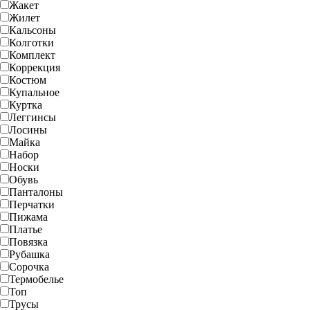
Жакет
Жилет
Кальсоны
Колготки
Комплект
Коррекция
Костюм
Купальное
Куртка
Леггинсы
Лосины
Майка
Набор
Носки
Обувь
Панталоны
Перчатки
Пижама
Платье
Повязка
Рубашка
Сорочка
Термобелье
Топ
Трусы