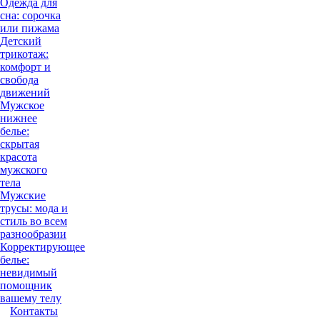
Одежда для
сна: сорочка
или пижама
Детский
трикотаж:
комфорт и
свобода
движений
Мужское
нижнее
белье:
скрытая
красота
мужского
тела
Мужские
трусы: мода и
стиль во всем
разнообразии
Корректирующее
белье:
невидимый
помощник
вашему телу
Контакты