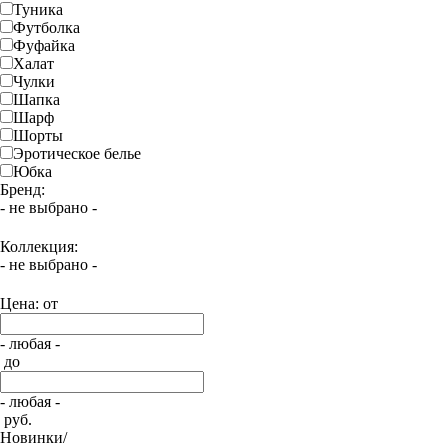
Туника
Футболка
Фуфайка
Халат
Чулки
Шапка
Шарф
Шорты
Эротическое белье
Юбка
Бренд:
- не выбрано -
Коллекция:
- не выбрано -
Цена: от
- любая -
до
- любая -
руб.
Новинки/