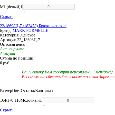
-
M
1 (белый)
1
+
Скрыть
22/18698Ц-7 (182478) Брюки женские
Бренд:
MARK FORMELLE
Категория: Женское
Артикул: 22_18698Ц-7
Оптовая цена:
Активируйте
Аккаунт
Сумма по позиции:
0 руб.
Вашу скидку Вам сообщит персональный менеджер.
Вы сможете сделать Заказ после того как Зарегис
Размер
Цвет
Остаток
Ваш заказ
-
164/170-110
Молочный
1
+
Скрыть