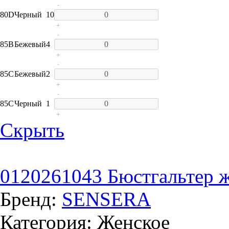
-
80D
Черный
10
+
-
85B
Бежевый
4
+
-
85C
Бежевый
2
+
-
85C
Черный
1
+
Скрыть
0120261043 Бюстгальтер же
Бренд:
SENSERA
Категория: Женское