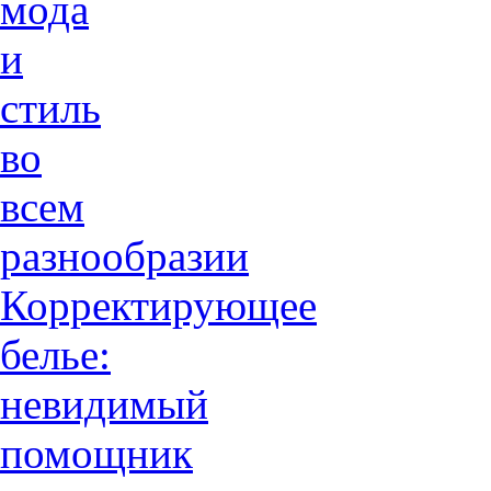
мода
и
стиль
во
всем
разнообразии
Корректирующее
белье:
невидимый
помощник