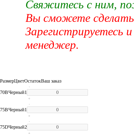
Свяжитесь с ним, п
Вы сможете сделать 
Зарегистрируетесь и
менеджер.
Размер
Цвет
Остаток
Ваш заказ
-
70B
Черный
1
+
-
75B
Черный
1
+
-
75D
Черный
2
+