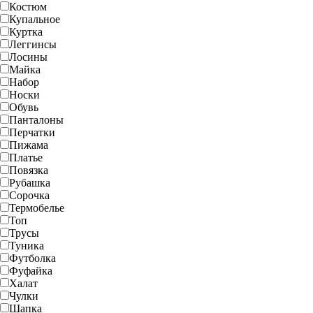
Костюм
Купальное
Куртка
Леггинсы
Лосины
Майка
Набор
Носки
Обувь
Панталоны
Перчатки
Пижама
Платье
Повязка
Рубашка
Сорочка
Термобелье
Топ
Трусы
Туника
Футболка
Фуфайка
Халат
Чулки
Шапка