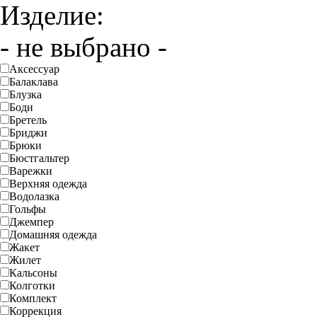
Изделие:
- не выбрано -
Аксессуар
Балаклава
Блузка
Боди
Бретель
Бриджи
Брюки
Бюстгальтер
Варежки
Верхняя одежда
Водолазка
Гольфы
Джемпер
Домашняя одежда
Жакет
Жилет
Кальсоны
Колготки
Комплект
Коррекция