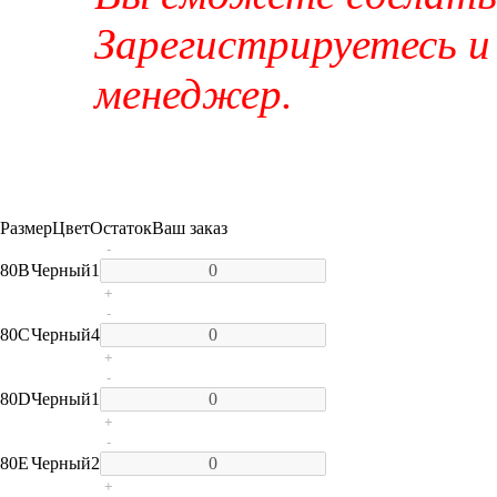
Зарегистрируетесь и
менеджер.
Размер
Цвет
Остаток
Ваш заказ
-
80B
Черный
1
+
-
80C
Черный
4
+
-
80D
Черный
1
+
-
80E
Черный
2
+