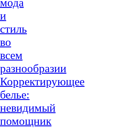
мода
и
стиль
во
всем
разнообразии
Корректирующее
белье:
невидимый
помощник