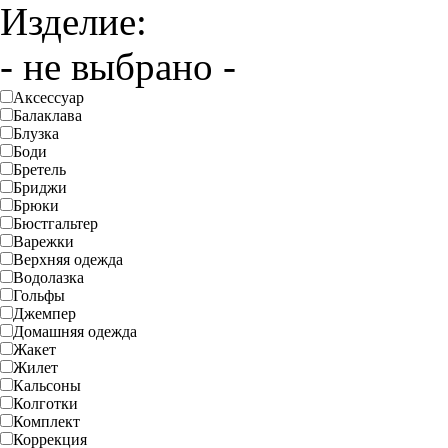
Изделие:
- не выбрано -
Аксессуар
Балаклава
Блузка
Боди
Бретель
Бриджи
Брюки
Бюстгальтер
Варежки
Верхняя одежда
Водолазка
Гольфы
Джемпер
Домашняя одежда
Жакет
Жилет
Кальсоны
Колготки
Комплект
Коррекция