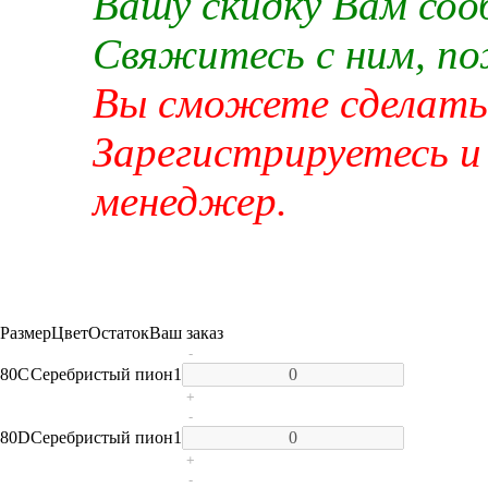
Вашу скидку Вам со
Свяжитесь с ним, п
Вы сможете сделать 
Зарегистрируетесь и
менеджер.
Размер
Цвет
Остаток
Ваш заказ
-
80C
Серебристый пион
1
+
-
80D
Серебристый пион
1
+
-