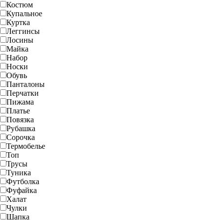
Костюм
Купальное
Куртка
Леггинсы
Лосины
Майка
Набор
Носки
Обувь
Панталоны
Перчатки
Пижама
Платье
Повязка
Рубашка
Сорочка
Термобелье
Топ
Трусы
Туника
Футболка
Фуфайка
Халат
Чулки
Шапка