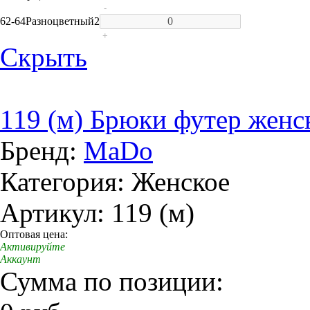
-
62-64
Разноцветный
2
+
Скрыть
119 (м) Брюки футер женс
Бренд:
MaDo
Категория: Женское
Артикул: 119 (м)
Оптовая цена:
Активируйте
Аккаунт
Сумма по позиции: