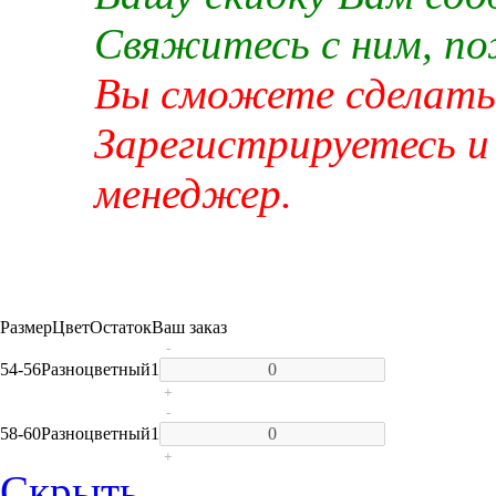
Свяжитесь с ним, п
Вы сможете сделать 
Зарегистрируетесь и
менеджер.
Размер
Цвет
Остаток
Ваш заказ
-
54-56
Разноцветный
1
+
-
58-60
Разноцветный
1
+
Скрыть