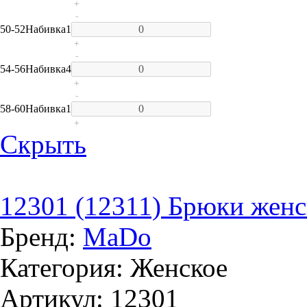
+
-
50-52
Набивка
1
+
-
54-56
Набивка
4
+
-
58-60
Набивка
1
+
Скрыть
12301 (12311) Брюки женс
Бренд:
MaDo
Категория: Женское
Артикул: 12301