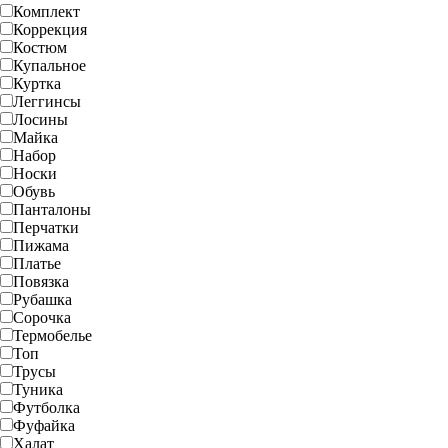
Комплект
Коррекция
Костюм
Купальное
Куртка
Леггинсы
Лосины
Майка
Набор
Носки
Обувь
Панталоны
Перчатки
Пижама
Платье
Повязка
Рубашка
Сорочка
Термобелье
Топ
Трусы
Туника
Футболка
Фуфайка
Халат