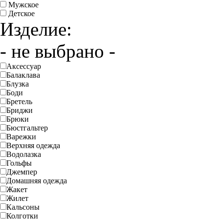
Мужское
Детское
Изделие:
- не выбрано -
Аксессуар
Балаклава
Блузка
Боди
Бретель
Бриджи
Брюки
Бюстгальтер
Варежки
Верхняя одежда
Водолазка
Гольфы
Джемпер
Домашняя одежда
Жакет
Жилет
Кальсоны
Колготки