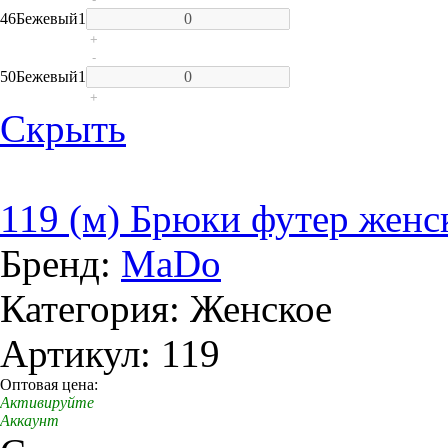
46
Бежевый
1
+
-
50
Бежевый
1
+
Скрыть
119 (м) Брюки футер женс
Бренд:
MaDo
Категория: Женское
Артикул: 119
Оптовая цена:
Активируйте
Аккаунт