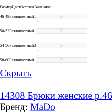
Размер
Цвет
Остаток
Ваш заказ
-
46-48
Разноцветный
1
+
-
50-52
Разноцветный
1
+
-
54-56
Разноцветный
3
+
-
58-60
Разноцветный
1
+
Скрыть
14308 Брюки женские р.46
Бренд:
MaDo