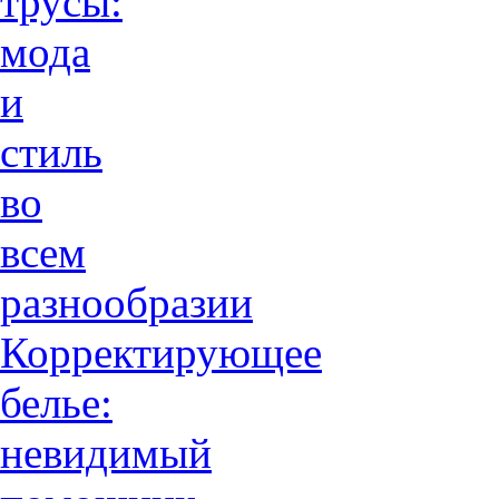
трусы:
мода
и
стиль
во
всем
разнообразии
Корректирующее
белье:
невидимый