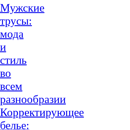
Мужские
трусы:
мода
и
стиль
во
всем
разнообразии
Корректирующее
белье: