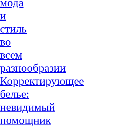
мода
и
стиль
во
всем
разнообразии
Корректирующее
белье:
невидимый
помощник