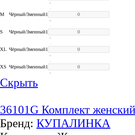
+
-
M
Чёрный/Змеиный
1
+
-
S
Чёрный/Змеиный
1
+
-
XL
Чёрный/Змеиный
1
+
-
XS
Чёрный/Змеиный
1
+
Скрыть
36101G Комплект женски
Бренд:
КУПАЛИНКА