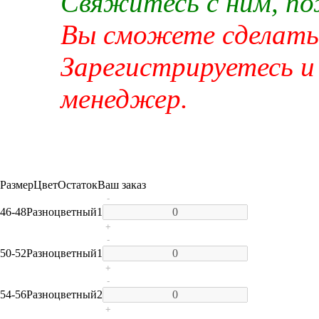
Свяжитесь с ним, п
Вы сможете сделать 
Зарегистрируетесь и
менеджер.
Размер
Цвет
Остаток
Ваш заказ
-
46-48
Разноцветный
1
+
-
50-52
Разноцветный
1
+
-
54-56
Разноцветный
2
+