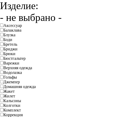
Изделие:
- не выбрано -
Аксессуар
Балаклава
Блузка
Боди
Бретель
Бриджи
Брюки
Бюстгальтер
Варежки
Верхняя одежда
Водолазка
Гольфы
Джемпер
Домашняя одежда
Жакет
Жилет
Кальсоны
Колготки
Комплект
Коррекция