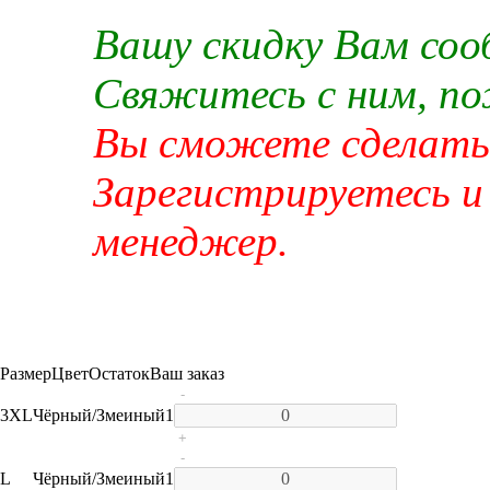
Вашу скидку Вам со
Свяжитесь с ним, п
Вы сможете сделать 
Зарегистрируетесь и
менеджер.
Размер
Цвет
Остаток
Ваш заказ
-
3XL
Чёрный/Змеиный
1
+
-
L
Чёрный/Змеиный
1