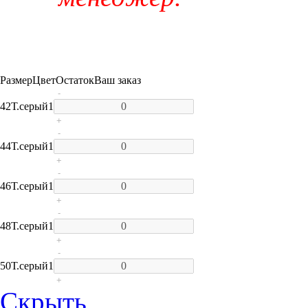
Размер
Цвет
Остаток
Ваш заказ
-
42
Т.серый
1
+
-
44
Т.серый
1
+
-
46
Т.серый
1
+
-
48
Т.серый
1
+
-
50
Т.серый
1
+
Скрыть