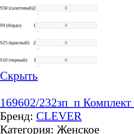
-
S
58 (салатовый)
2
+
-
S
9 (бордо)
1
+
-
S
25 (красный)
2
+
-
S
10 (черный)
3
+
Скрыть
169602/232зп_п Комплект
Бренд:
CLEVER
Категория: Женское