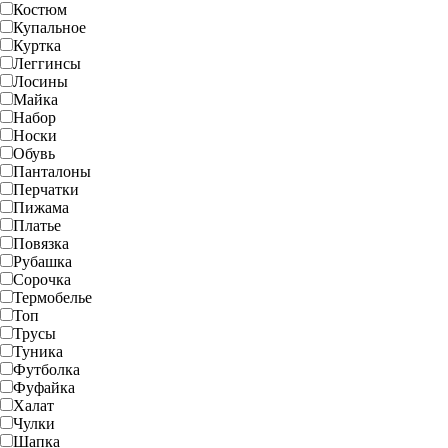
Костюм
Купальное
Куртка
Леггинсы
Лосины
Майка
Набор
Носки
Обувь
Панталоны
Перчатки
Пижама
Платье
Повязка
Рубашка
Сорочка
Термобелье
Топ
Трусы
Туника
Футболка
Фуфайка
Халат
Чулки
Шапка