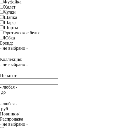
Фуфайка
Халат
Чулки
Шапка
Шарф
Шорты
Эротическое белье
Юбка
Бренд:
- не выбрано -
Коллекция:
- не выбрано -
Цена: от
- любая -
до
- любая -
руб.
Новинки/
Распродажа
- не выбрано -