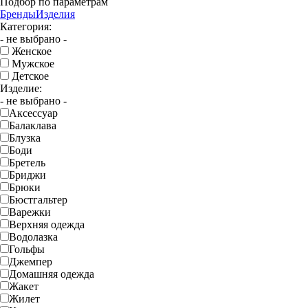
Подбор по параметрам
Бренды
Изделия
Категория:
- не выбрано -
Женское
Мужское
Детское
Изделие:
- не выбрано -
Аксессуар
Балаклава
Блузка
Боди
Бретель
Бриджи
Брюки
Бюстгальтер
Варежки
Верхняя одежда
Водолазка
Гольфы
Джемпер
Домашняя одежда
Жакет
Жилет