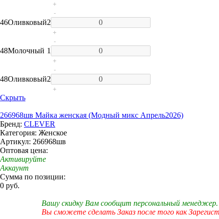
+
-
46
Оливковый
2
+
-
48
Молочный
1
+
-
48
Оливковый
2
+
Скрыть
266968шв Майка женская (Модный микс Апрель2026)
Бренд:
CLEVER
Категория: Женское
Артикул: 266968шв
Оптовая цена:
Активируйте
Аккаунт
Сумма по позиции:
0 руб.
Вашу скидку Вам сообщит персональный менеджер.
Вы сможете сделать Заказ после того как Зарегис