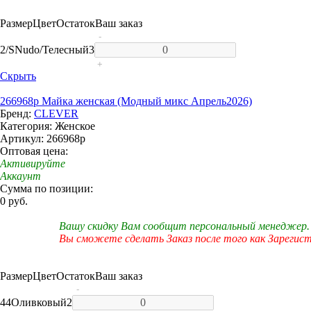
Размер
Цвет
Остаток
Ваш заказ
-
2/S
Nudo/Телесный
3
+
Скрыть
266968р Майка женская (Модный микс Апрель2026)
Бренд:
CLEVER
Категория: Женское
Артикул: 266968р
Оптовая цена:
Активируйте
Аккаунт
Сумма по позиции:
0 руб.
Вашу скидку Вам сообщит персональный менеджер.
Вы сможете сделать Заказ после того как Зарегис
Размер
Цвет
Остаток
Ваш заказ
-
44
Оливковый
2