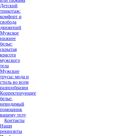
или пижама
Детский
трикотаж:
комфорт и
свобода
движений
Мужское
нижнее
белье:
скрытая
красота
мужского
тела
Мужские
трусы: мода и
стиль во всем
разнообразии
Корректирующее
белье:
невидимый
помощник
вашему телу
Контакты
Наши
реквизиты