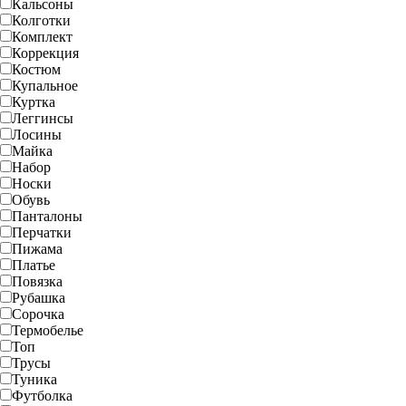
Кальсоны
Колготки
Комплект
Коррекция
Костюм
Купальное
Куртка
Леггинсы
Лосины
Майка
Набор
Носки
Обувь
Панталоны
Перчатки
Пижама
Платье
Повязка
Рубашка
Сорочка
Термобелье
Топ
Трусы
Туника
Футболка