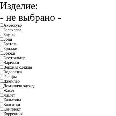
Изделие:
- не выбрано -
Аксессуар
Балаклава
Блузка
Боди
Бретель
Бриджи
Брюки
Бюстгальтер
Варежки
Верхняя одежда
Водолазка
Гольфы
Джемпер
Домашняя одежда
Жакет
Жилет
Кальсоны
Колготки
Комплект
Коррекция