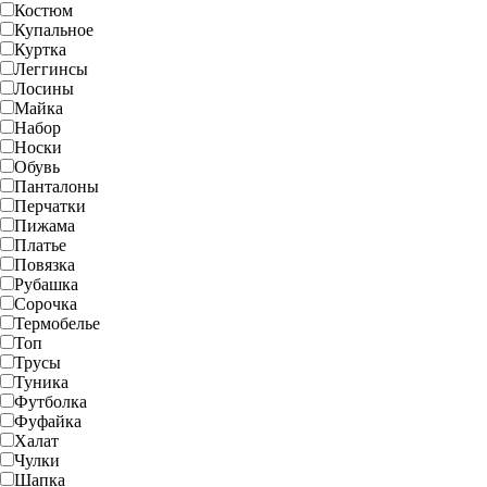
Костюм
Купальное
Куртка
Леггинсы
Лосины
Майка
Набор
Носки
Обувь
Панталоны
Перчатки
Пижама
Платье
Повязка
Рубашка
Сорочка
Термобелье
Топ
Трусы
Туника
Футболка
Фуфайка
Халат
Чулки
Шапка