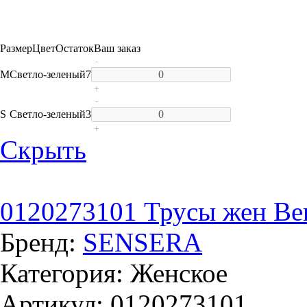
Размер
Цвет
Остаток
Ваш заказ
-
M
Светло-зеленый
7
+
-
S
Светло-зеленый
3
+
Скрыть
0120273101 Трусы жен Bert
Бренд:
SENSERA
Категория: Женское
Артикул: 0120273101