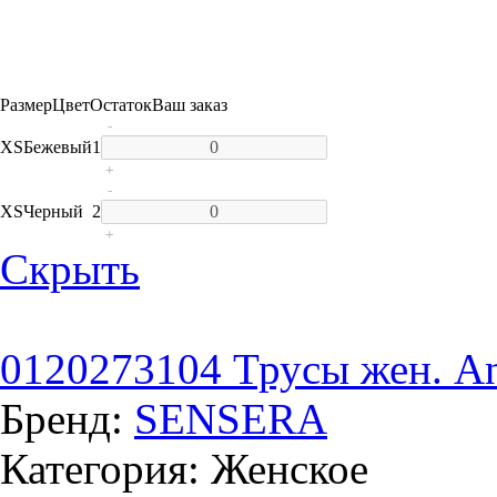
Размер
Цвет
Остаток
Ваш заказ
-
XS
Бежевый
1
+
-
XS
Черный
2
+
Скрыть
0120273104 Трусы жен. Ani
Бренд:
SENSERA
Категория: Женское