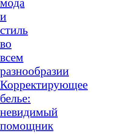
мода
и
стиль
во
всем
разнообразии
Корректирующее
белье:
невидимый
помощник