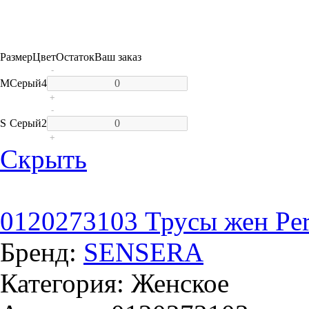
Размер
Цвет
Остаток
Ваш заказ
-
M
Серый
4
+
-
S
Серый
2
+
Скрыть
0120273103 Трусы жен Perl
Бренд:
SENSERA
Категория: Женское