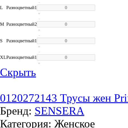
-
L
Разноцветный
1
+
-
M
Разноцветный
2
+
-
S
Разноцветный
1
+
-
XL
Разноцветный
1
+
Скрыть
0120272143 Трусы жен Prim
Бренд:
SENSERA
Категория: Женское