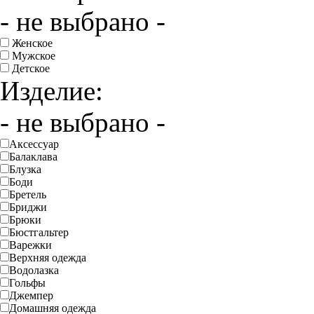
- не выбрано -
Женское
Мужское
Детское
Изделие:
- не выбрано -
Аксессуар
Балаклава
Блузка
Боди
Бретель
Бриджи
Брюки
Бюстгальтер
Варежки
Верхняя одежда
Водолазка
Гольфы
Джемпер
Домашняя одежда