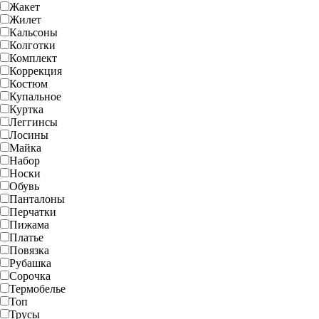
Жакет
Жилет
Кальсоны
Колготки
Комплект
Коррекция
Костюм
Купальное
Куртка
Леггинсы
Лосины
Майка
Набор
Носки
Обувь
Панталоны
Перчатки
Пижама
Платье
Повязка
Рубашка
Сорочка
Термобелье
Топ
Трусы