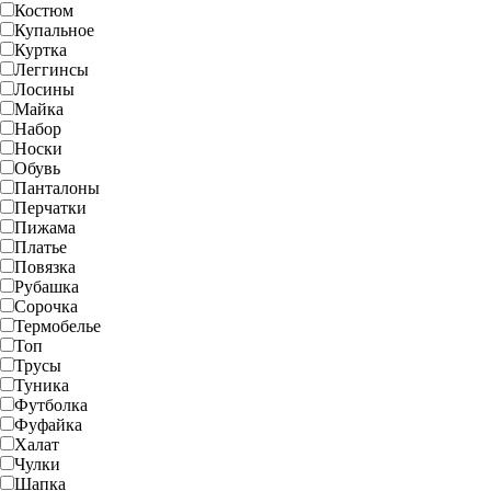
Костюм
Купальное
Куртка
Леггинсы
Лосины
Майка
Набор
Носки
Обувь
Панталоны
Перчатки
Пижама
Платье
Повязка
Рубашка
Сорочка
Термобелье
Топ
Трусы
Туника
Футболка
Фуфайка
Халат
Чулки
Шапка