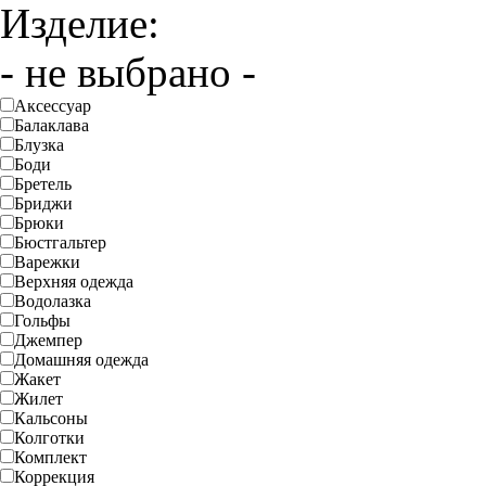
Изделие:
- не выбрано -
Аксессуар
Балаклава
Блузка
Боди
Бретель
Бриджи
Брюки
Бюстгальтер
Варежки
Верхняя одежда
Водолазка
Гольфы
Джемпер
Домашняя одежда
Жакет
Жилет
Кальсоны
Колготки
Комплект
Коррекция