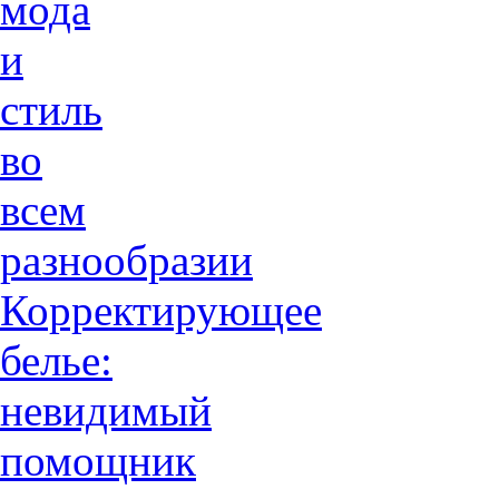
мода
и
стиль
во
всем
разнообразии
Корректирующее
белье:
невидимый
помощник