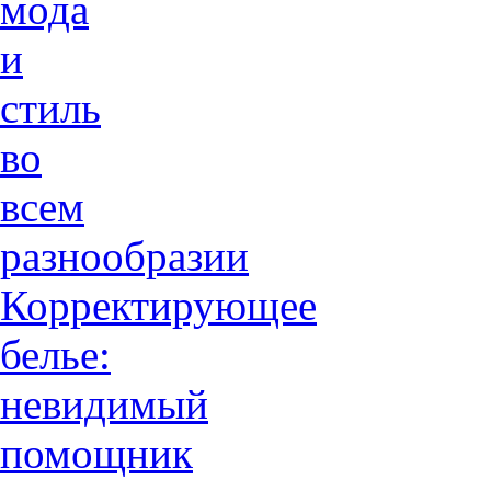
мода
и
стиль
во
всем
разнообразии
Корректирующее
белье:
невидимый
помощник