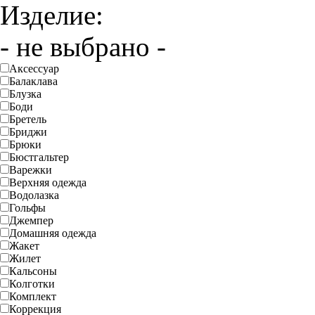
Изделие:
- не выбрано -
Аксессуар
Балаклава
Блузка
Боди
Бретель
Бриджи
Брюки
Бюстгальтер
Варежки
Верхняя одежда
Водолазка
Гольфы
Джемпер
Домашняя одежда
Жакет
Жилет
Кальсоны
Колготки
Комплект
Коррекция