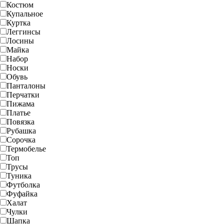
Костюм
Купальное
Куртка
Леггинсы
Лосины
Майка
Набор
Носки
Обувь
Панталоны
Перчатки
Пижама
Платье
Повязка
Рубашка
Сорочка
Термобелье
Топ
Трусы
Туника
Футболка
Фуфайка
Халат
Чулки
Шапка