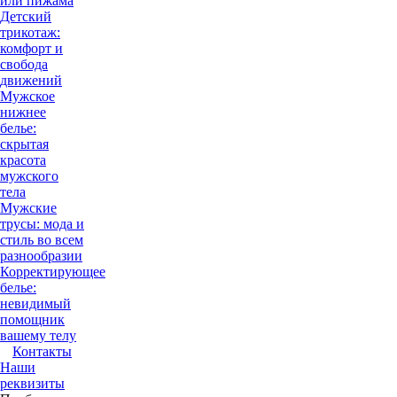
или пижама
Детский
трикотаж:
комфорт и
свобода
движений
Мужское
нижнее
белье:
скрытая
красота
мужского
тела
Мужские
трусы: мода и
стиль во всем
разнообразии
Корректирующее
белье:
невидимый
помощник
вашему телу
Контакты
Наши
реквизиты