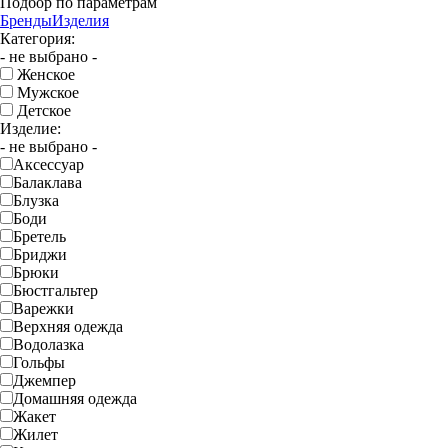
Подбор по параметрам
Бренды
Изделия
Категория:
- не выбрано -
Женское
Мужское
Детское
Изделие:
- не выбрано -
Аксессуар
Балаклава
Блузка
Боди
Бретель
Бриджи
Брюки
Бюстгальтер
Варежки
Верхняя одежда
Водолазка
Гольфы
Джемпер
Домашняя одежда
Жакет
Жилет