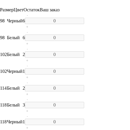
Размер
Цвет
Остаток
Ваш заказ
-
98
Черный
6
+
-
98
Белый
6
+
-
102
Белый
2
+
-
102
Черный
1
+
-
114
Белый
2
+
-
118
Белый
3
+
-
118
Черный
1
+