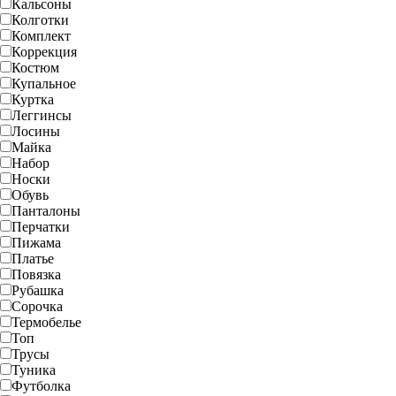
Кальсоны
Колготки
Комплект
Коррекция
Костюм
Купальное
Куртка
Леггинсы
Лосины
Майка
Набор
Носки
Обувь
Панталоны
Перчатки
Пижама
Платье
Повязка
Рубашка
Сорочка
Термобелье
Топ
Трусы
Туника
Футболка