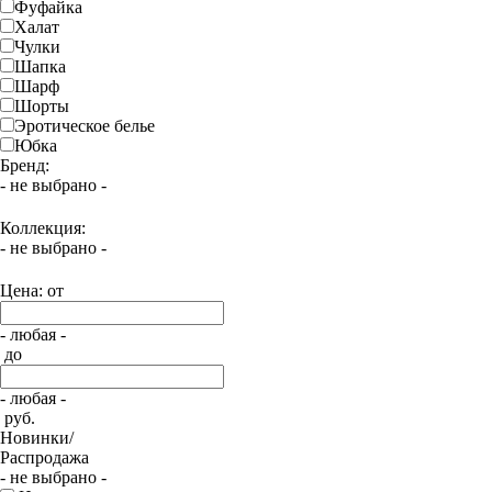
Фуфайка
Халат
Чулки
Шапка
Шарф
Шорты
Эротическое белье
Юбка
Бренд:
- не выбрано -
Коллекция:
- не выбрано -
Цена: от
- любая -
до
- любая -
руб.
Новинки/
Распродажа
- не выбрано -