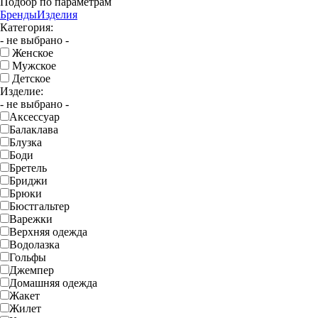
Подбор по параметрам
Бренды
Изделия
Категория:
- не выбрано -
Женское
Мужское
Детское
Изделие:
- не выбрано -
Аксессуар
Балаклава
Блузка
Боди
Бретель
Бриджи
Брюки
Бюстгальтер
Варежки
Верхняя одежда
Водолазка
Гольфы
Джемпер
Домашняя одежда
Жакет
Жилет