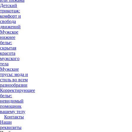
или пижама
Детский
трикотаж:
комфорт и
свобода
движений
Мужское
нижнее
белье:
скрытая
красота
мужского
тела
Мужские
трусы: мода и
стиль во всем
разнообразии
Корректирующее
белье:
невидимый
помощник
вашему телу
Контакты
Наши
реквизиты