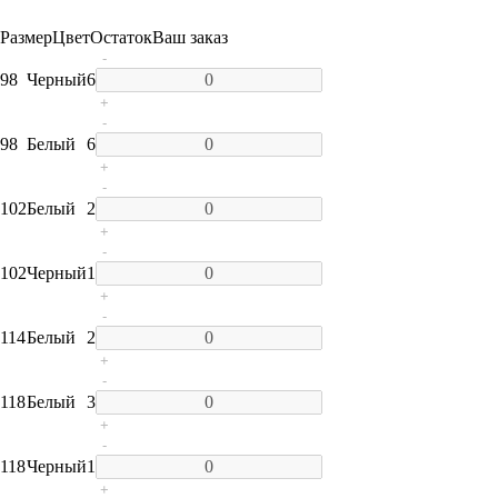
Размер
Цвет
Остаток
Ваш заказ
-
98
Черный
6
+
-
98
Белый
6
+
-
102
Белый
2
+
-
102
Черный
1
+
-
114
Белый
2
+
-
118
Белый
3
+
-
118
Черный
1
+