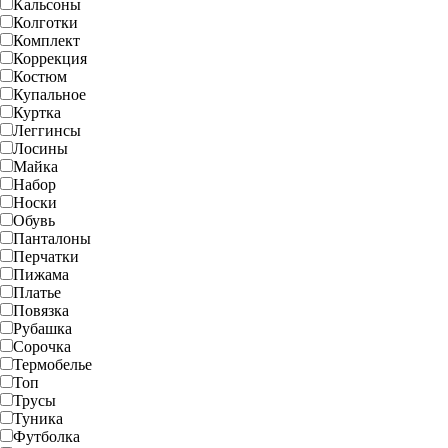
Кальсоны
Колготки
Комплект
Коррекция
Костюм
Купальное
Куртка
Леггинсы
Лосины
Майка
Набор
Носки
Обувь
Панталоны
Перчатки
Пижама
Платье
Повязка
Рубашка
Сорочка
Термобелье
Топ
Трусы
Туника
Футболка