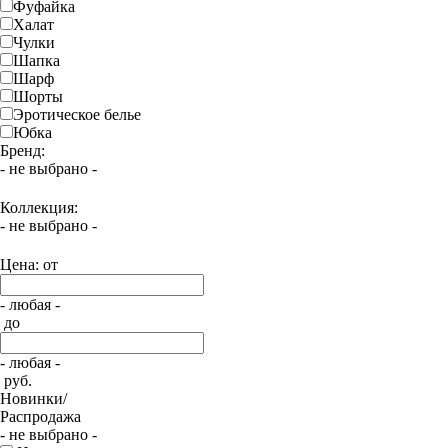
Фуфайка
Халат
Чулки
Шапка
Шарф
Шорты
Эротическое белье
Юбка
Бренд:
- не выбрано -
Коллекция:
- не выбрано -
Цена: от
- любая -
до
- любая -
руб.
Новинки/
Распродажа
- не выбрано -