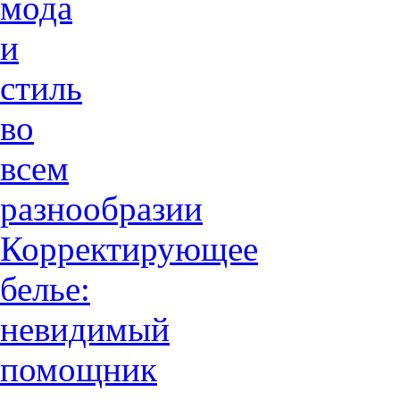
мода
и
стиль
во
всем
разнообразии
Корректирующее
белье:
невидимый
помощник