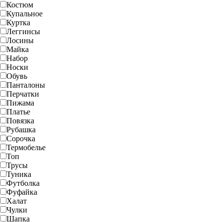
Костюм
Купальное
Куртка
Леггинсы
Лосины
Майка
Набор
Носки
Обувь
Панталоны
Перчатки
Пижама
Платье
Повязка
Рубашка
Сорочка
Термобелье
Топ
Трусы
Туника
Футболка
Фуфайка
Халат
Чулки
Шапка