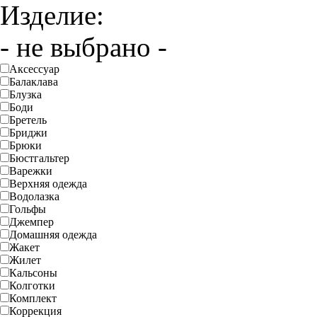
Изделие:
- не выбрано -
Аксессуар
Балаклава
Блузка
Боди
Бретель
Бриджи
Брюки
Бюстгальтер
Варежки
Верхняя одежда
Водолазка
Гольфы
Джемпер
Домашняя одежда
Жакет
Жилет
Кальсоны
Колготки
Комплект
Коррекция