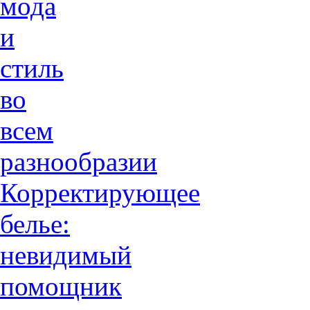
мода
и
стиль
во
всем
разнообразии
Корректирующее
белье:
невидимый
помощник