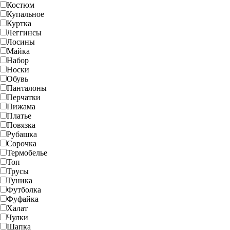
Костюм
Купальное
Куртка
Леггинсы
Лосины
Майка
Набор
Носки
Обувь
Панталоны
Перчатки
Пижама
Платье
Повязка
Рубашка
Сорочка
Термобелье
Топ
Трусы
Туника
Футболка
Фуфайка
Халат
Чулки
Шапка