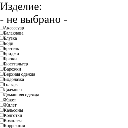
Изделие:
- не выбрано -
Аксессуар
Балаклава
Блузка
Боди
Бретель
Бриджи
Брюки
Бюстгальтер
Варежки
Верхняя одежда
Водолазка
Гольфы
Джемпер
Домашняя одежда
Жакет
Жилет
Кальсоны
Колготки
Комплект
Коррекция