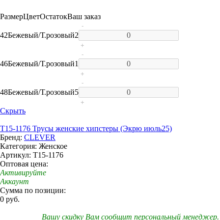
Размер
Цвет
Остаток
Ваш заказ
-
42
Бежевый/Т.розовый
2
+
-
46
Бежевый/Т.розовый
1
+
-
48
Бежевый/Т.розовый
5
+
Скрыть
T15-1176 Трусы женские хипстеры (Экрю июль25)
Бренд:
CLEVER
Категория: Женское
Артикул: T15-1176
Оптовая цена:
Активируйте
Аккаунт
Сумма по позиции:
0 руб.
Вашу скидку Вам сообщит персональный менеджер.