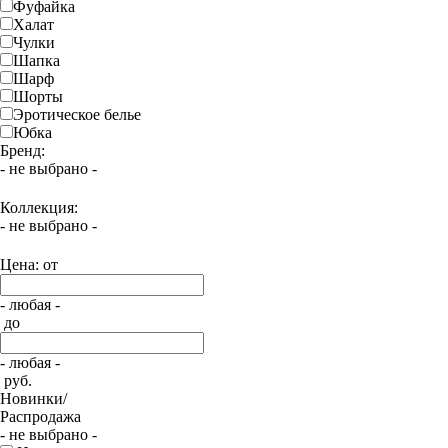
Фуфайка
Халат
Чулки
Шапка
Шарф
Шорты
Эротическое белье
Юбка
Бренд:
- не выбрано -
Коллекция:
- не выбрано -
Цена: от
- любая -
до
- любая -
руб.
Новинки/
Распродажа
- не выбрано -