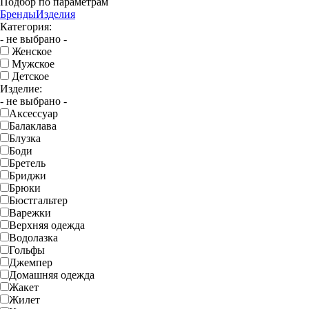
Подбор по параметрам
Бренды
Изделия
Категория:
- не выбрано -
Женское
Мужское
Детское
Изделие:
- не выбрано -
Аксессуар
Балаклава
Блузка
Боди
Бретель
Бриджи
Брюки
Бюстгальтер
Варежки
Верхняя одежда
Водолазка
Гольфы
Джемпер
Домашняя одежда
Жакет
Жилет