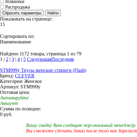
Новинки
Распродажа
Сбросить параметры
Найти
Показывать на странице:
15
Сортировать по:
Наименование
Найдено 1172 товара, страница 1 из 79
1
|
2
|
3
|
4
|
5
Следующая
Последняя
STM999у Трусы женские стринги (Flash)
Бренд:
CLEVER
Категория: Женское
Артикул: STM999у
Оптовая цена:
Активируйте
Аккаунт
Сумма по позиции:
0 руб.
Вашу скидку Вам сообщит персональный менеджер.
Вы сможете сделать Заказ после того как Зарегис