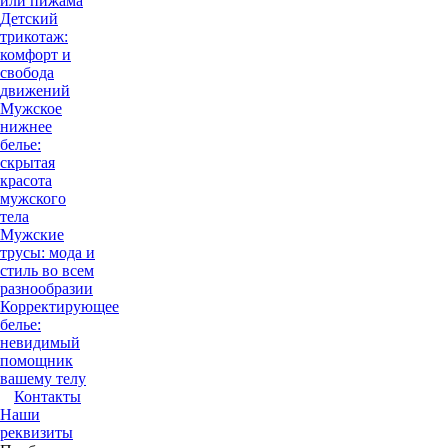
или пижама
Детский
трикотаж:
комфорт и
свобода
движений
Мужское
нижнее
белье:
скрытая
красота
мужского
тела
Мужские
трусы: мода и
стиль во всем
разнообразии
Корректирующее
белье:
невидимый
помощник
вашему телу
Контакты
Наши
реквизиты