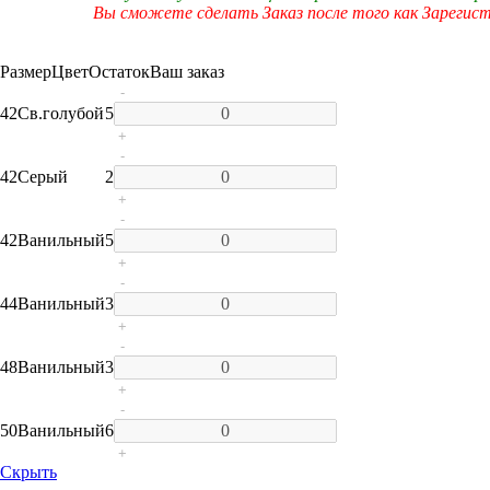
Вы сможете сделать Заказ после того как Зарегис
Размер
Цвет
Остаток
Ваш заказ
-
42
Св.голубой
5
+
-
42
Серый
2
+
-
42
Ванильный
5
+
-
44
Ванильный
3
+
-
48
Ванильный
3
+
-
50
Ванильный
6
+
Скрыть