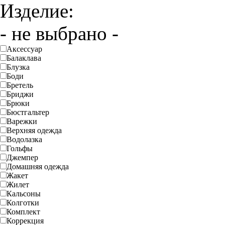
Изделие:
- не выбрано -
Аксессуар
Балаклава
Блузка
Боди
Бретель
Бриджи
Брюки
Бюстгальтер
Варежки
Верхняя одежда
Водолазка
Гольфы
Джемпер
Домашняя одежда
Жакет
Жилет
Кальсоны
Колготки
Комплект
Коррекция