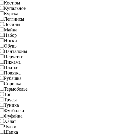
Костюм
Купальное
Куртка
Леггинсы
Лосины
Майка
Набор
Носки
Обувь
Панталоны
Перчатки
Пижама
Платье
Повязка
Рубашка
Сорочка
Термобелье
Топ
Трусы
Туника
Футболка
Фуфайка
Халат
Чулки
Шапка