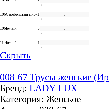
102
Белый
2
+
-
106
Серебристый пион
1
+
-
106
Белый
3
+
-
110
Белый
1
+
Скрыть
008-67 Трусы женские (Ир
Бренд:
LADY LUX
Категория: Женское