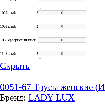
+
-
102
Белый
2
+
-
106
Белый
2
+
-
106
Серебристый пион
1
+
-
110
Белый
2
+
Скрыть
0051-67 Трусы женские (И
Бренд:
LADY LUX