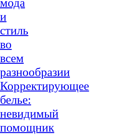
мода
и
стиль
во
всем
разнообразии
Корректирующее
белье:
невидимый
помощник