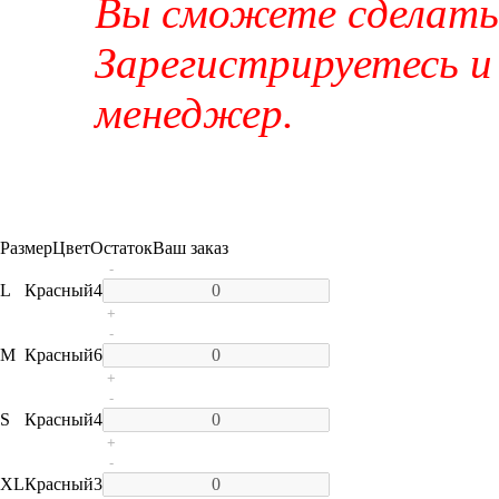
Вы сможете сделать 
Зарегистрируетесь и
менеджер.
Размер
Цвет
Остаток
Ваш заказ
-
L
Красный
4
+
-
M
Красный
6
+
-
S
Красный
4
+
-
XL
Красный
3