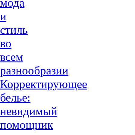
мода
и
стиль
во
всем
разнообразии
Корректирующее
белье:
невидимый
помощник