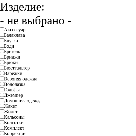
Изделие:
- не выбрано -
Аксессуар
Балаклава
Блузка
Боди
Бретель
Бриджи
Брюки
Бюстгальтер
Варежки
Верхняя одежда
Водолазка
Гольфы
Джемпер
Домашняя одежда
Жакет
Жилет
Кальсоны
Колготки
Комплект
Коррекция