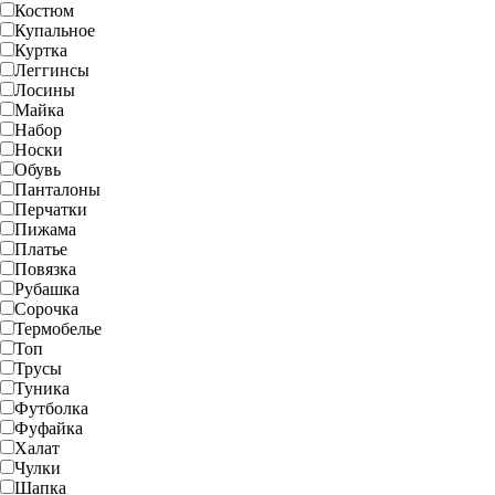
Костюм
Купальное
Куртка
Леггинсы
Лосины
Майка
Набор
Носки
Обувь
Панталоны
Перчатки
Пижама
Платье
Повязка
Рубашка
Сорочка
Термобелье
Топ
Трусы
Туника
Футболка
Фуфайка
Халат
Чулки
Шапка