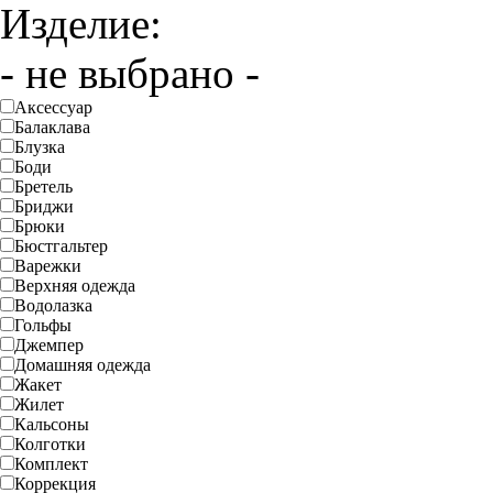
Изделие:
- не выбрано -
Аксессуар
Балаклава
Блузка
Боди
Бретель
Бриджи
Брюки
Бюстгальтер
Варежки
Верхняя одежда
Водолазка
Гольфы
Джемпер
Домашняя одежда
Жакет
Жилет
Кальсоны
Колготки
Комплект
Коррекция