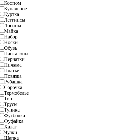
Костюм
Купальное
Куртка
Леггинсы
Лосины
Майка
Набор
Носки
Обувь
Панталоны
Перчатки
Пижама
Платье
Повязка
Рубашка
Сорочка
Термобелье
Топ
Трусы
Туника
Футболка
Фуфайка
Халат
Чулки
Шапка