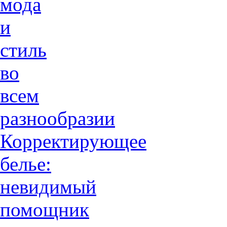
мода
и
стиль
во
всем
разнообразии
Корректирующее
белье:
невидимый
помощник