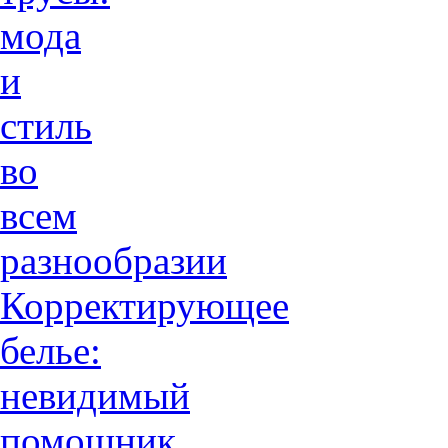
мода
и
стиль
во
всем
разнообразии
Корректирующее
белье:
невидимый
помощник