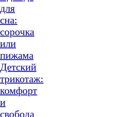
для
сна:
сорочка
или
пижама
Детский
трикотаж:
комфорт
и
свобода