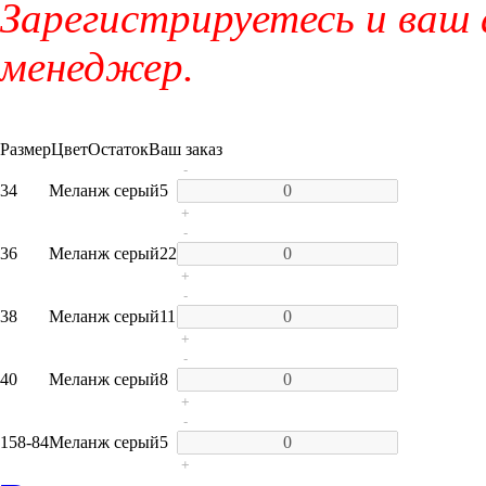
Зарегистрируетесь и ваш
менеджер.
Размер
Цвет
Остаток
Ваш заказ
-
34
Меланж серый
5
+
-
36
Меланж серый
22
+
-
38
Меланж серый
11
+
-
40
Меланж серый
8
+
-
158-84
Меланж серый
5
+