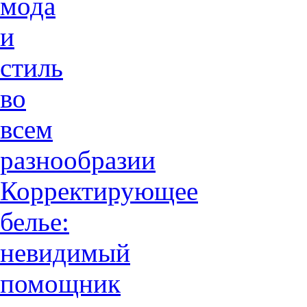
мода
и
стиль
во
всем
разнообразии
Корректирующее
белье:
невидимый
помощник