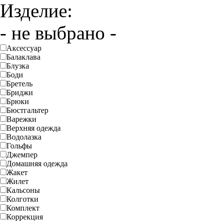
Изделие:
- не выбрано -
Аксессуар
Балаклава
Блузка
Боди
Бретель
Бриджи
Брюки
Бюстгальтер
Варежки
Верхняя одежда
Водолазка
Гольфы
Джемпер
Домашняя одежда
Жакет
Жилет
Кальсоны
Колготки
Комплект
Коррекция