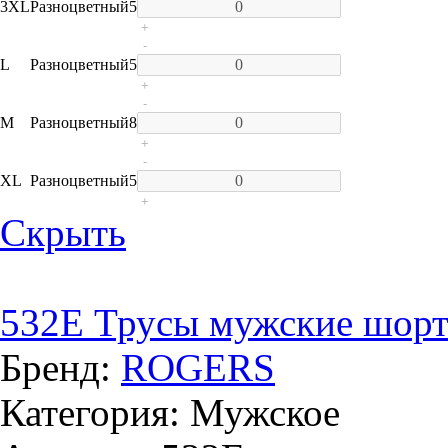
3XL
Разноцветный
5
+
-
L
Разноцветный
5
+
-
M
Разноцветный
8
+
-
XL
Разноцветный
5
+
Скрыть
532E Трусы мужские шор
Бренд:
ROGERS
Категория: Мужское