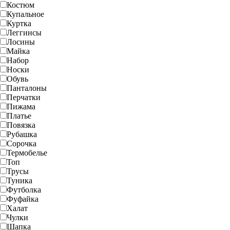
Костюм
Купальное
Куртка
Леггинсы
Лосины
Майка
Набор
Носки
Обувь
Панталоны
Перчатки
Пижама
Платье
Повязка
Рубашка
Сорочка
Термобелье
Топ
Трусы
Туника
Футболка
Фуфайка
Халат
Чулки
Шапка