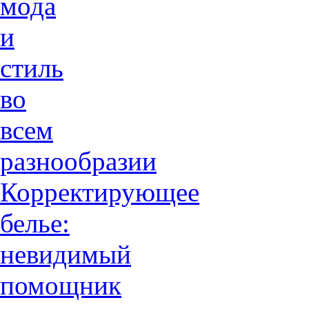
мода
и
стиль
во
всем
разнообразии
Корректирующее
белье:
невидимый
помощник