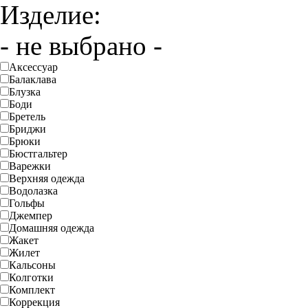
Изделие:
- не выбрано -
Аксессуар
Балаклава
Блузка
Боди
Бретель
Бриджи
Брюки
Бюстгальтер
Варежки
Верхняя одежда
Водолазка
Гольфы
Джемпер
Домашняя одежда
Жакет
Жилет
Кальсоны
Колготки
Комплект
Коррекция