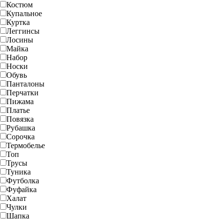
Костюм
Купальное
Куртка
Леггинсы
Лосины
Майка
Набор
Носки
Обувь
Панталоны
Перчатки
Пижама
Платье
Повязка
Рубашка
Сорочка
Термобелье
Топ
Трусы
Туника
Футболка
Фуфайка
Халат
Чулки
Шапка