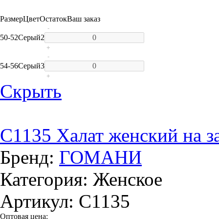
Размер
Цвет
Остаток
Ваш заказ
-
50-52
Серый
2
+
-
54-56
Серый
3
+
Скрыть
C1135 Халат женский на з
Бренд:
ГОМАНИ
Категория: Женское
Артикул: C1135
Оптовая цена: