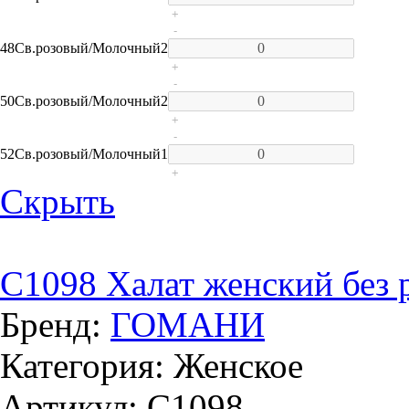
+
-
48
Св.розовый/Молочный
2
+
-
50
Св.розовый/Молочный
2
+
-
52
Св.розовый/Молочный
1
+
Скрыть
C1098 Халат женский без р
Бренд:
ГОМАНИ
Категория: Женское
Артикул: C1098