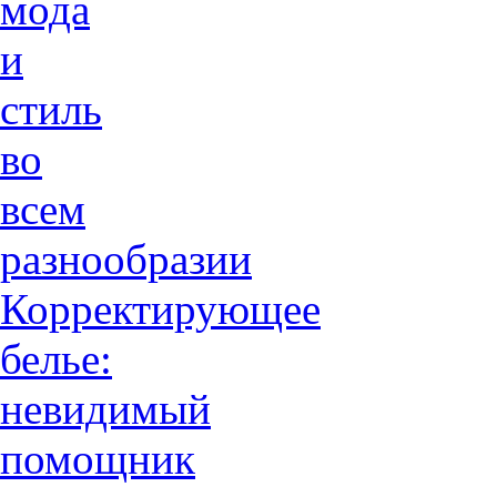
мода
и
стиль
во
всем
разнообразии
Корректирующее
белье:
невидимый
помощник