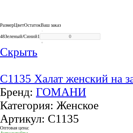
Размер
Цвет
Остаток
Ваш заказ
-
48
Зеленый/Синий
1
+
Скрыть
C1135 Халат женский на з
Бренд:
ГОМАНИ
Категория: Женское
Артикул: C1135
Оптовая цена: