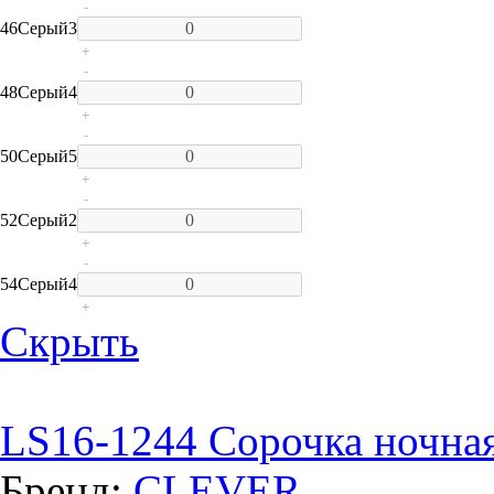
-
46
Серый
3
+
-
48
Серый
4
+
-
50
Серый
5
+
-
52
Серый
2
+
-
54
Серый
4
+
Скрыть
LS16-1244 Сорочка ночна
Бренд:
CLEVER