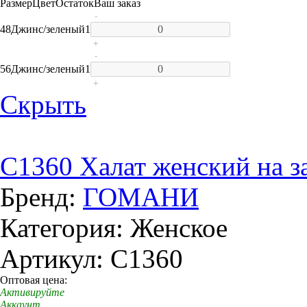
Размер
Цвет
Остаток
Ваш заказ
-
48
Джинс/зеленый
1
+
-
56
Джинс/зеленый
1
+
Скрыть
C1360 Халат женский на 
Бренд:
ГОМАНИ
Категория: Женское
Артикул: C1360
Оптовая цена:
Активируйте
Аккаунт