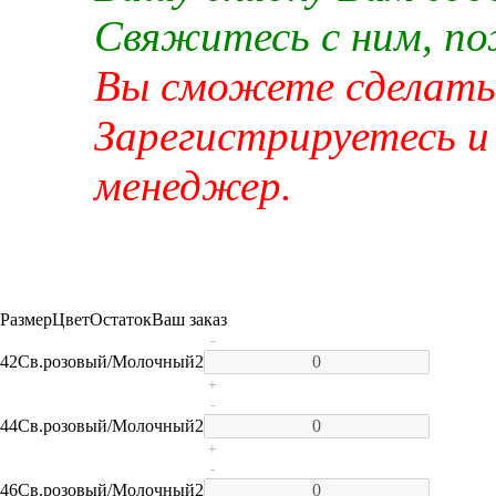
Свяжитесь с ним, п
Вы сможете сделать 
Зарегистрируетесь и
менеджер.
Размер
Цвет
Остаток
Ваш заказ
-
42
Св.розовый/Молочный
2
+
-
44
Св.розовый/Молочный
2
+
-
46
Св.розовый/Молочный
2