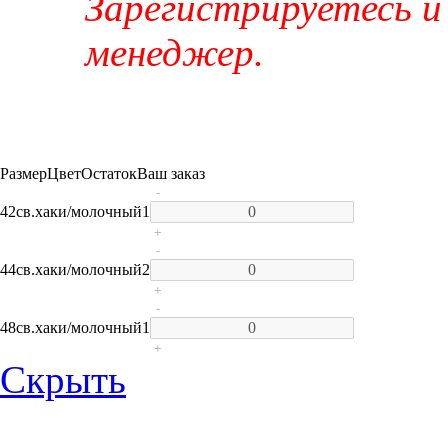
Зарегистрируетесь и
менеджер.
Размер
Цвет
Остаток
Ваш заказ
-
42
св.хаки/молочный
1
+
-
44
св.хаки/молочный
2
+
-
48
св.хаки/молочный
1
+
Скрыть