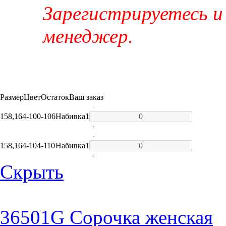
Зарегистрируетесь и
менеджер.
Размер
Цвет
Остаток
Ваш заказ
-
158,164-100-106
Набивка
1
+
-
158,164-104-110
Набивка
1
+
Скрыть
36501G Сорочка женская