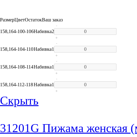
Размер
Цвет
Остаток
Ваш заказ
-
158,164-100-106
Набивка
2
+
-
158,164-104-110
Набивка
1
+
-
158,164-108-114
Набивка
1
+
-
158,164-112-118
Набивка
1
+
Скрыть
31201G Пижама женская (