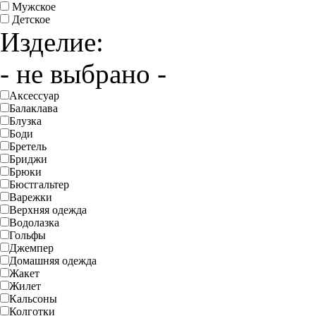
Мужское
Детское
Изделие:
- не выбрано -
Аксессуар
Балаклава
Блузка
Боди
Бретель
Бриджи
Брюки
Бюстгальтер
Варежки
Верхняя одежда
Водолазка
Гольфы
Джемпер
Домашняя одежда
Жакет
Жилет
Кальсоны
Колготки