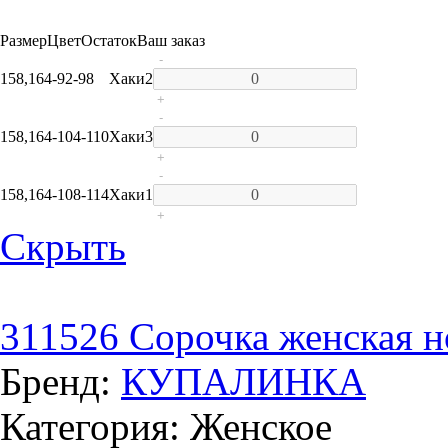
Размер
Цвет
Остаток
Ваш заказ
-
158,164-92-98
Хаки
2
+
-
158,164-104-110
Хаки
3
+
-
158,164-108-114
Хаки
1
+
Скрыть
311526 Сорочка женская н
Бренд:
КУПАЛИНКА
Категория: Женское