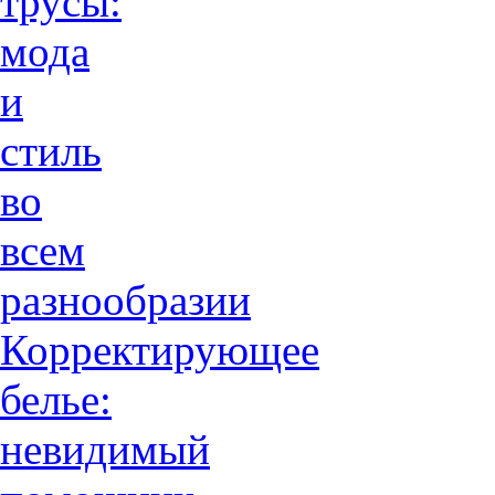
трусы:
мода
и
стиль
во
всем
разнообразии
Корректирующее
белье:
невидимый