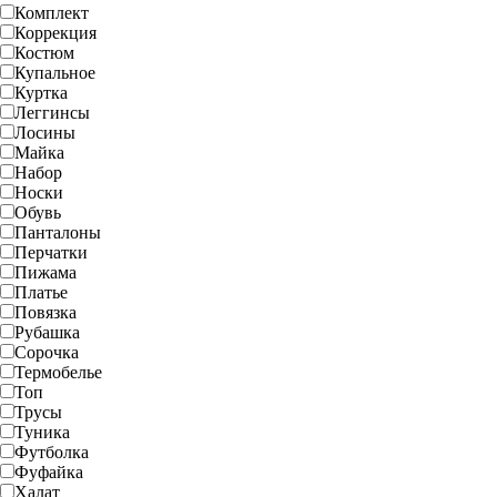
Комплект
Коррекция
Костюм
Купальное
Куртка
Леггинсы
Лосины
Майка
Набор
Носки
Обувь
Панталоны
Перчатки
Пижама
Платье
Повязка
Рубашка
Сорочка
Термобелье
Топ
Трусы
Туника
Футболка
Фуфайка
Халат