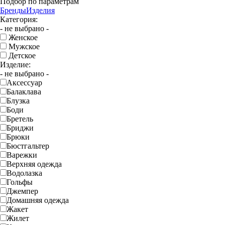
Подбор по параметрам
Бренды
Изделия
Категория:
- не выбрано -
Женское
Мужское
Детское
Изделие:
- не выбрано -
Аксессуар
Балаклава
Блузка
Боди
Бретель
Бриджи
Брюки
Бюстгальтер
Варежки
Верхняя одежда
Водолазка
Гольфы
Джемпер
Домашняя одежда
Жакет
Жилет