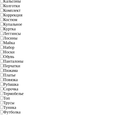
Кальсоны
Колготки
Комплект
Коррекция
Костюм
Купальное
Куртка
Леггинсы
Лосины
Майка
Набор
Носки
Обувь
Панталоны
Перчатки
Пижама
Платье
Повязка
Рубашка
Сорочка
Термобелье
Топ
Трусы
Туника
Футболка