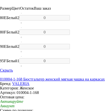
Размер
Цвет
Остаток
Ваш заказ
-
80E
Белый
2
+
-
80F
Белый
2
+
-
90E
Белый
2
+
-
95F
Белый
1
+
Скрыть
010004-1-168 Бюстгальтер женский мягкая чашка на каркасах
Бренд:
VALERIA
Категория: Женское
Артикул: 010004-1-168
Оптовая цена:
Активируйте
Аккаунт
Сумма по позиции: