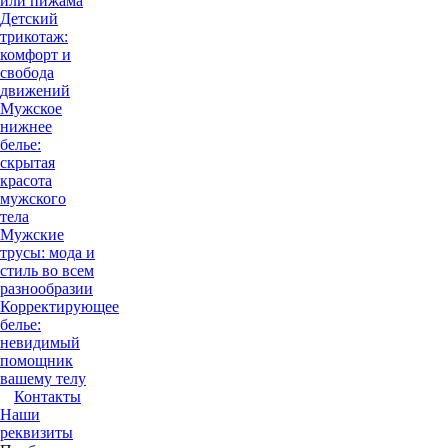
или пижама
Детский
трикотаж:
комфорт и
свобода
движений
Мужское
нижнее
белье:
скрытая
красота
мужского
тела
Мужские
трусы: мода и
стиль во всем
разнообразии
Корректирующее
белье:
невидимый
помощник
вашему телу
Контакты
Наши
реквизиты