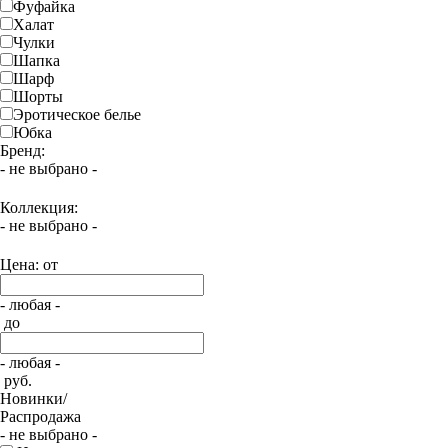
Фуфайка
Халат
Чулки
Шапка
Шарф
Шорты
Эротическое белье
Юбка
Бренд:
- не выбрано -
Коллекция:
- не выбрано -
Цена: от
- любая -
до
- любая -
руб.
Новинки/
Распродажа
- не выбрано -