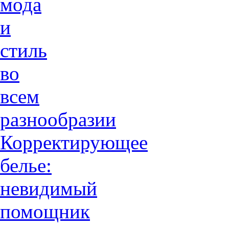
мода
и
стиль
во
всем
разнообразии
Корректирующее
белье:
невидимый
помощник