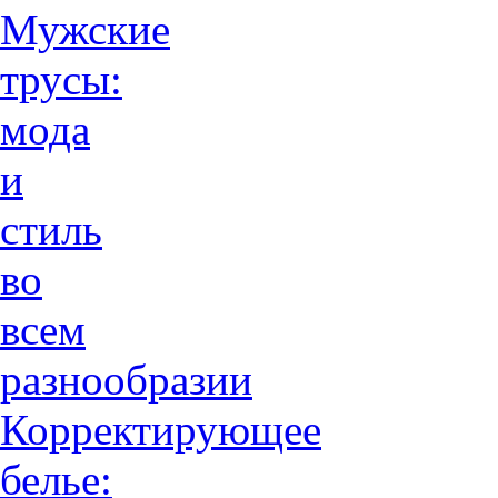
Мужские
трусы:
мода
и
стиль
во
всем
разнообразии
Корректирующее
белье: