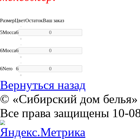
Размер
Цвет
Остаток
Ваш заказ
-
5
Mocca
6
+
-
6
Mocca
6
+
-
6
Nero
6
+
Вернуться назад
© «Сибирский дом белья» 
Все права защищены 10-08