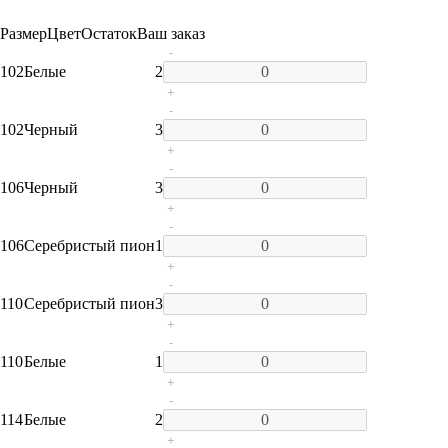
Размер
Цвет
Остаток
Ваш заказ
-
102
Белые
2
+
-
102
Черный
3
+
-
106
Черный
3
+
-
106
Серебристый пион
1
+
-
110
Серебристый пион
3
+
-
110
Белые
1
+
-
114
Белые
2
+