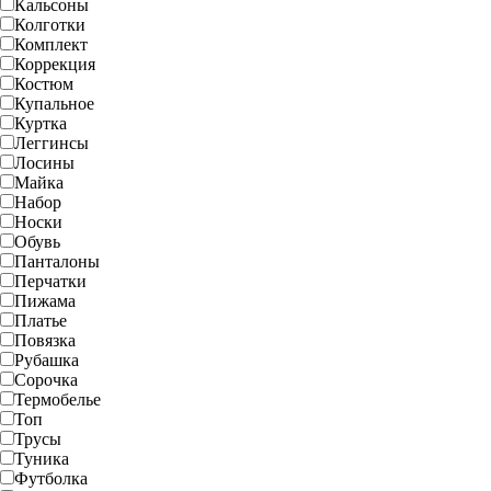
Кальсоны
Колготки
Комплект
Коррекция
Костюм
Купальное
Куртка
Леггинсы
Лосины
Майка
Набор
Носки
Обувь
Панталоны
Перчатки
Пижама
Платье
Повязка
Рубашка
Сорочка
Термобелье
Топ
Трусы
Туника
Футболка