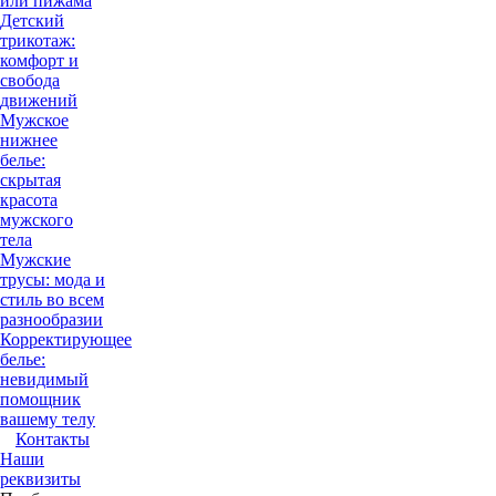
или пижама
Детский
трикотаж:
комфорт и
свобода
движений
Мужское
нижнее
белье:
скрытая
красота
мужского
тела
Мужские
трусы: мода и
стиль во всем
разнообразии
Корректирующее
белье:
невидимый
помощник
вашему телу
Контакты
Наши
реквизиты