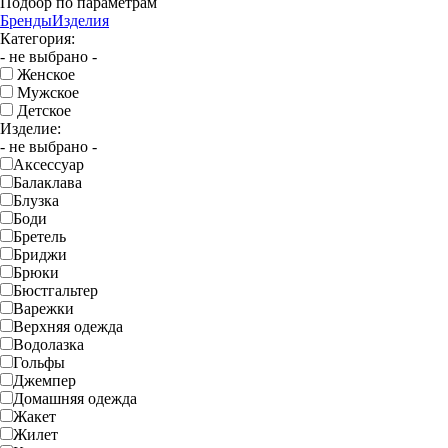
Подбор по параметрам
Бренды
Изделия
Категория:
- не выбрано -
Женское
Мужское
Детское
Изделие:
- не выбрано -
Аксессуар
Балаклава
Блузка
Боди
Бретель
Бриджи
Брюки
Бюстгальтер
Варежки
Верхняя одежда
Водолазка
Гольфы
Джемпер
Домашняя одежда
Жакет
Жилет