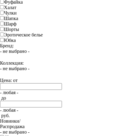
Фуфайка
Халат
Чулки
Шапка
Шарф
Шорты
Эротическое белье
Юбка
Бренд:
- не выбрано -
Коллекция:
- не выбрано -
Цена: от
- любая -
до
- любая -
руб.
Новинки/
Распродажа
- не выбрано -