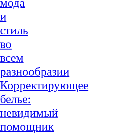
мода
и
стиль
во
всем
разнообразии
Корректирующее
белье:
невидимый
помощник