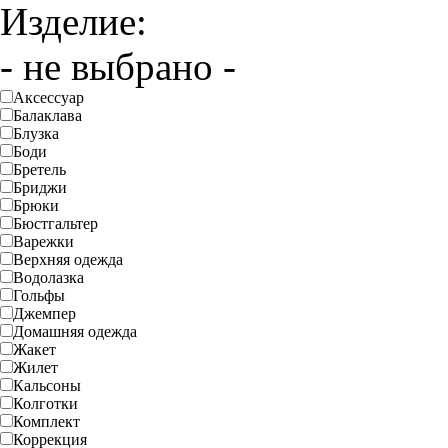
Изделие:
- не выбрано -
Аксессуар
Балаклава
Блузка
Боди
Бретель
Бриджи
Брюки
Бюстгальтер
Варежки
Верхняя одежда
Водолазка
Гольфы
Джемпер
Домашняя одежда
Жакет
Жилет
Кальсоны
Колготки
Комплект
Коррекция